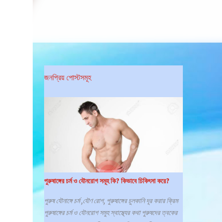
জনপ্রিয় পোস্টসমূহ
পুরুষাঙ্গের চর্ম ও যৌনরোগ সমূহ কি? কিভাবে চিকিৎসা করে?
পুরুষ যৌনাঙ্গে চর্ম ,যৌণ রোগ, পুরুষাঙ্গের চুলকানি দূর করার ক্রিম
পুরুষাঙ্গের চর্ম ও যৌনরোগ সমুহ স্বাস্থ্যের কথা পুরুষদের ত্বকের