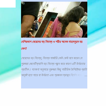
মতো ত্বকের ফুসকুড়ি, যা একটি দাগের মতো রেখা মেনে চলে।
স্যানিটাইজার কি স্ক্যাবিস মেরে ফেলতে পারে? গবেষণার ফলাফলে
দেখা গেছে হ্যান্ড স্যানিটাইজার মাইটদের উপর কোন প্রভাব ফেলে
না। এসব পোকা বা মাইটসের বিরুদ্ধে সাবান দিয়ে হাত ধোয়াও
অকার্যকর, এগুলি থেকে মুক্তি পাওয়ার একমাত্র উপায় হল
প্রেসক্রিপশন টপিকাল লোশন বা ট্যাবলেট। স্ক্যাবিস কি?
স্ক্যাবিস হল একটি সংক্রামক ত্বকের রোগ যা ত্বকের নিচে ক্ষুদ্র
বেশিরভাগ মেয়েদের বড় নিতম্ব ও শরীর অনেক নাদুসনুদুস হয়
ক্ষুদ্র উকুন সদৃশ পরজীবী বা মাইট দ্বারা সৃষ্ট হয়, যার ফলে তীব্র
কেন?
চুলকানি, ফুসকুড়ি এবং কখনও কখনও গর্ত বা রেখা দেখা দেয়।
এটি ত্বকের সাথে ত্বকের ঘনিষ্ঠ যোগাযোগের মাধ্যমে ছড়িয়ে পড়ে
মেয়েদের বড় নিতম্ব, নিতম্ব সার্জারি কেউ কেউ মনে করেন যে
এবং আক্রান্ত ব্যক্তি এবং তার সমগ্র পরিবারের সদস্যদের জন্য
পুরুষরা জেনেটিক্যালি বড় নিতম্ব পছন্দ করে কারণ এটি উর্বরতার
চিকিৎসার প্র...
প্রতীক। গবেষণা অনুসারে পুরুষরা কিছু শারীরিক বৈশিষ্ট্যের প্রতি
আকৃষ্ট হতে পারে যা উর্বরতা এবং প্রজনন স্বাস্থ্য নির্দেশ করে -
এবং - বড় নিতম্ব সেই তালিকার মধ্যে পড়ে। নিতম্ব কি /
নিতম্ব মানে কী নিতম্ব /বিশেষ্য পদ/ স্ত্রীলোকের কটির
পশ্চাদভাগ, পাছা; কটি; পর্বতের কটক, ইত্যাদি নামে বাংলা
অভিধানে ভুষিত। এটি পেট এবং পায়ের মাঝখানে অবস্থিত। এই
অংশটি অন্ত্রের জন্য সহায়তা প্রদান করে এবং মূত্রাশয় এবং