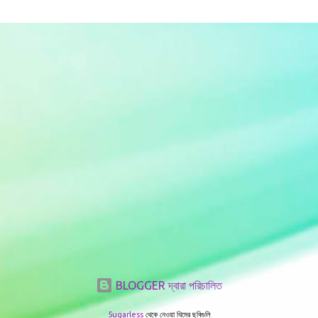
BLOGGER দ্বারা পরিচালিত
5ugarless
থেকে নেওয়া থিমের ছবিগুলি