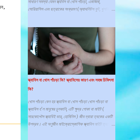
সাধারণ সমস্যা যেমন স্ক্যবিস বা খোস পাঁচড়া, একজিমা,
দন,
সোরিয়াসিস এবং ছত্রাকের সংক্রমণ (অ্যাথলিটস ফুট, খুশকি)
দেখা দেয়, যা প্রায়শই ঘাম এবং কার্যকলাপের সাথে সম্পর্কিত।
সঠিক রোগ নির্ণয় এবং চিকিৎসার জন্য সময়মত চর্মরোগ বিশেষজ্ঞের
কাছে যাওয়া প্রয়োজন। পুরুষের যৌনাঙ্গের চামড়া বা ত্বক
সমস্যাগুলির জন্য একটি সাধারণ জায়গা কিন্তু বিব্রত হওয়ার
কারণে বা কোথায় সর্বোত্তম পরামর্শ পাবেন তা না জানার কারণে
প্রায়শই সাহায্য চাইতে বিলম্ব হয়। যৌনাঙ্গের ত্বকের অবস্থা
শরীরের অন্য কোথাও ত্বককে প্রভাবিত করে এমন একটি সাধারণ
ত্বকের অবস্থার অংশ হতে পারে (যেমন সোরিয়াসিস এবং
একজিমা ) বা যৌনাঙ্গের ত্বকের জন্য নির্দিষ্ট হতে পারে (যেমন
স্ক্যাবিস বা খোস পাঁচড়া কি? স্ক্যাবিসের কারণ এবং সহজ চিকিৎসা
লাইকেন স্ক্লেরোসাস)। যৌনাঙ্গের চর্মরোগ বেশিরভাগ ই হলো
কি?
একটি সংক্রমন, যা একজন রোগীকে শারীরিক ও মানসিকভাবে
অসুস্থ করে তোলে, যা ধীরে ধীরে একজনের সেক্স আপীল নষ্ট করে
খোস পাঁচড়া কেন হয় স্ক্যাবিস বা খোস পাঁচড়া খোস পাঁচড়া বা
দেয়। ফলে সামাজিক ও পারিবারিক সমস্যা সৃষ্টি হয়। কিছু
স্ক্যাবিস হ'ল মানুষের চুলকানি, এটি ক্ষুদ্র পোকা বা মাইট (
শরীরব্যাপী ত্বকের রোগ যা পুরুষাঙ্গ...
সারকোপ্টেস স্ক্যাবিই ভার, হোমিনিস ) জীব দ্বারা ত্বকের একটি
উপদ্রব। এই অণুজীব মাইক্রোস্কোপিক স্ক্যাবিস মাইট ত্বকের
উপরের স্তরে গর্ত করে যেখানে এটি থাকে এবং ডিম পাড়ে।
স্ক্যাবিসের সবচেয়ে সাধারণ লক্ষণ হল তীব্র চুলকানি এবং পিম্পলের