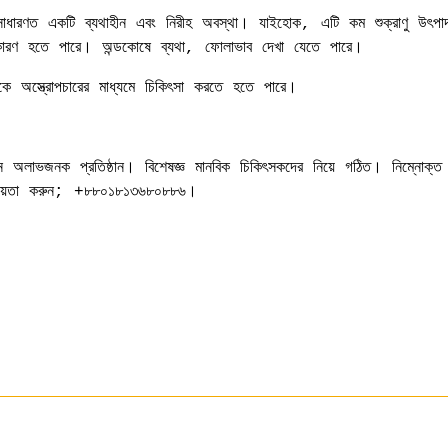
 সাধারণত একটি ব্যথাহীন এবং নিরীহ অবস্থা। যাইহোক, এটি কম শুক্রাণু উৎপা
বের কারণ হতে পারে। অন্ডকোষে ব্যথা, ফোলাভাব দেখা যেতে পারে।
ুকে অস্ত্রোপচারের মাধ্যমে চিকিৎসা করতে হতে পারে।
াজিন অলাভজনক প্রতিষ্ঠান। বিশেষজ্ঞ মানবিক চিকিৎসকদের নিয়ে গঠিত। নিম্নোক্ত
 সহায়তা করুন; +৮৮০১৮১৩৬৮০৮৮৬।