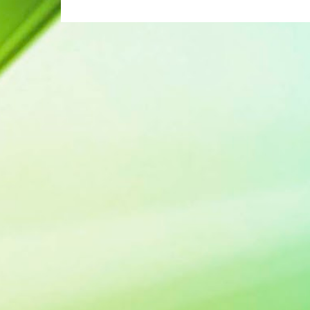
ম
ন্ত
ব্য
স
মূ
হ