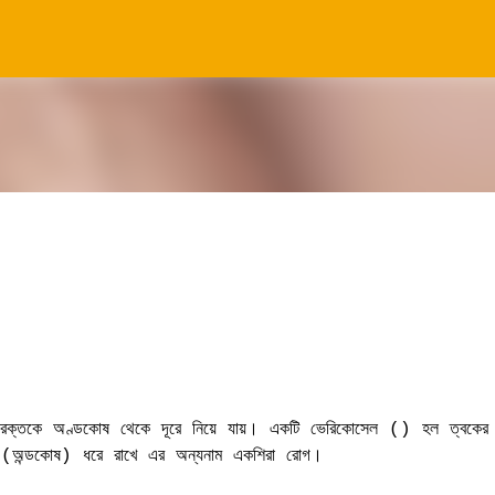
সরাসরি প্রধান সামগ্রীতে চলে যান
ন্য রক্তকে অণ্ডকোষ থেকে দূরে নিয়ে যায়। একটি ভেরিকোসেল () হল ত্বকের
োষ (অন্ডকোষ) ধরে রাখে এর অন্যনাম একশিরা রোগ।