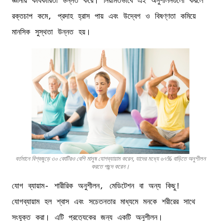
জ্ঞানীয় কার্যকারিতা উন্নত করে। নিয়মিতভাবে এই অনুশীলনগুলো করলে
রক্তচাপ কমে, প্রদাহ হ্রাস পায় এবং উদ্বেগ ও বিষণ্ণতা কমিয়ে
মানসিক সুস্থতা উন্নত হয়।
বর্তমানে বিশ্বজুড়ে ৩০ কোটিরও বেশি মানুষ যোগব্যায়াম করেন, যাদের মধ্যে ৬৭% বাড়িতে অনুশীলন
করতে পছন্দ করেন।
যোগ ব্যায়াম- শারীরিক অনুশীলন, মেডিটেশন বা অন্য কিছু!
যোগব্যায়াম হল শ্বাস এবং সচেতনতার মাধ্যমে মনকে শরীরের সাথে
সংযুক্ত করা। এটি প্রত্যেকের জন্য একটি অনুশীলন।