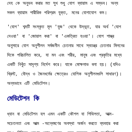
দেহ কে অনুভব করার মত সুখ শুধু যোগ ব্যায়াম এ সম্ভব। অন্য
সকল ব্যায়াম শারীরিক পরিশ্রম যুক্ত, মনের যোগাযোগ কম।
'যোগ' শব্দটি সংস্কৃত মূল 'যুজ' থেকে উদ্ভূত, যার অর্থ 'যোগ
দেওয়া' বা 'জোয়াল করা' বা 'একত্রিত হওয়া'। যোগ শাস্ত্র
অনুসারে যোগ অনুশীলন সর্বজনীন চেতনার সাথে স্বতন্ত্র চেতনার মিলনের
দিকে পরিচালিত করে, যা মন এবং শরীর, মানুষ এবং প্রকৃতির মধ্যে
একটি নিখুঁত সাদৃশ্য নির্দেশ করে। যাকে মোক্ষলাভ বলা হয়। (যদিও
খ্রিস্ট, বৌদ্ধ ও জৈনধর্মের ক্ষেত্রেও যোগিক অনুশীলনগুলি সাধারণ)।
অন্যভাবে এটি মেডিটেশন।
মেডিটেশন কি
ধ্যান বা মেডিটেশন হল এমন একটি কৌশল যা শিথিলতা, আত্ম-
সচেতনতা এবং আত্ম -অন্বেষণের অবস্থা অর্জন করতে ব্যবহার করা