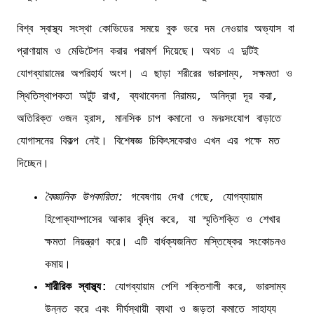
বিশ্ব স্বাস্থ্য সংস্থা কোভিডের সময়ে বুক ভরে দম নেওয়ার অভ্যাস বা
প্রাণায়াম ও মেডিটেশন করার পরামর্শ দিয়েছে। অথচ এ দুটিই
যোগব্যায়ামের অপরিহার্য অংশ। এ ছাড়া শরীরের ভারসাম্য, সক্ষমতা ও
স্থিতিস্থাপকতা অটুট রাখা, ব্যথাবেদনা নিরাময়, অনিদ্রা দূর করা,
অতিরিক্ত ওজন হ্রাস, মানসিক চাপ কমানো ও মনঃসংযোগ বাড়াতে
যোগাসনের বিকল্প নেই। বিশেষজ্ঞ চিকিৎসকেরাও এখন এর পক্ষে মত
দিচ্ছেন।
বৈজ্ঞানিক উপকারিতা:
গবেষণায় দেখা গেছে, যোগব্যায়াম
হিপোক্যাম্পাসের আকার বৃদ্ধি করে, যা স্মৃতিশক্তি ও শেখার
ক্ষমতা নিয়ন্ত্রণ করে। এটি বার্ধক্যজনিত মস্তিষ্কের সংকোচনও
কমায়।
শারীরিক স্বাস্থ্য:
যোগব্যায়াম পেশি শক্তিশালী করে, ভারসাম্য
উন্নত করে এবং দীর্ঘস্থায়ী ব্যথা ও জড়তা কমাতে সাহায্য