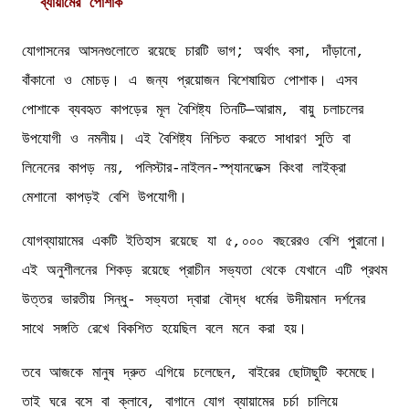
ব্যা‍য়ামের পোশাক
যোগাসনের আসনগুলোতে রয়েছে চারটি ভাগ; অর্থাৎ বসা, দাঁড়ানো,
বাঁকানো ও মোচড়। এ জন্য প্রয়োজন বিশেষায়িত পোশাক। এসব
পোশাকে ব্যবহৃত কাপড়ের মূল বৈশিষ্ট্য তিনটি—আরাম, বায়ু চলাচলের
উপযোগী ও নমনীয়। এই বৈশিষ্ট্য নিশ্চিত করতে সাধারণ সুতি বা
লিনেনের কাপড় নয়, পলিস্টার-নাইলন-স্প্যানডেক্স কিংবা লাইক্রা
মেশানো কাপড়ই বেশি উপযোগী।
যোগব্যায়ামের একটি ইতিহাস রয়েছে যা ৫,০০০ বছরেরও বেশি পুরানো।
এই অনুশীলনের শিকড় রয়েছে প্রাচীন সভ্যতা থেকে যেখানে এটি প্রথম
উত্তর ভারতীয় সিন্ধু- সভ্যতা দ্বারা বৌদ্ধ ধর্মের উদীয়মান দর্শনের
সাথে সঙ্গতি রেখে বিকশিত হয়েছিল বলে মনে করা হয়।
তবে আজকে মানুষ দ্রুত এগিয়ে চলেছেন, বাইরের ছোটাছুটি কমেছে।
তাই ঘরে বসে বা ক্লাবে, বাগানে যোগ ব্যায়ামের চর্চা চালিয়ে