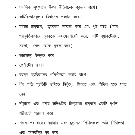
মানসিক সুস্থতার উপর ইতিবাচক প্রভাব রাখে।
কার্ডিওভাসকুলার ফিটনেস প্রদান করে।
ঘামের মাধ্যমে, ত্বককে সতেজ করে এবং পুষ্ট করে (ঘাম
প্রাকৃতিকভাবে ত্বককে এক্সফোলিয়েট করে, এটি ব্যাকটেরিয়া,
ময়লা, তেল থেকে মুক্ত করে)
ভারসাম্য উন্নত করে
পেশীটোন বাড়ায়
বয়স্ক ব্যক্তিদের গতিশীলতা বজায় রাখে
ধীর গতি প্রতিটি ভঙ্গিতে নিখুঁত, শিখতে এবং শিথিল হতে সময়
দেয়
দাঁড়ানো এবং বসার ভঙ্গিগুলির মিশ্রণের মাধ্যমে একটি পূর্ণাঙ্গ
শরীরচর্চা প্রদান করে
শ্বাস-প্রশ্বাসের ব্যায়াম এবং চূড়ান্ত শিথিলকরণ ভঙ্গি শিথিলতা
এবং অস্বস্তি দূর করে