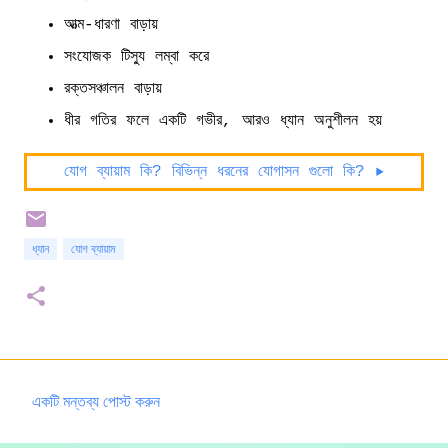
আত্ম-ধারণা বাড়ায়
সংযোজক টিস্যু লম্বা করে
রক্তসঞ্চালন বাড়ায়
ধীর গতির ফলে একটি গভীর, আরও ধ্যান অনুশীলন হয়
যোগ ব্যায়াম কি? বিভিন্ন ধরনের যোগাসন গুলো কি? ▶️
ধ্যান
যোগ ব্যায়াম
একটি মন্তব্য পোস্ট করুন
ম