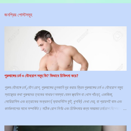
ন্ত
ব্য
জনপ্রিয় পোস্টসমূহ
স
মূ
হ
পুরুষাঙ্গের চর্ম ও যৌনরোগ সমূহ কি? কিভাবে চিকিৎসা করে?
পুরুষ যৌনাঙ্গে চর্ম ,যৌণ রোগ, পুরুষাঙ্গের চুলকানি দূর করার ক্রিম পুরুষাঙ্গের চর্ম ও যৌনরোগ সমুহ
স্বাস্থ্যের কথা পুরুষদের ত্বকের সাধারণ সমস্যা যেমন স্ক্যবিস বা খোস পাঁচড়া, একজিমা,
সোরিয়াসিস এবং ছত্রাকের সংক্রমণ (অ্যাথলিটস ফুট, খুশকি) দেখা দেয়, যা প্রায়শই ঘাম এবং
কার্যকলাপের সাথে সম্পর্কিত। সঠিক রোগ নির্ণয় এবং চিকিৎসার জন্য সময়মত চর্মরোগ বিশেষজ্ঞের
কাছে যাওয়া প্রয়োজন। পুরুষের যৌনাঙ্গের চামড়া বা ত্বক সমস্যাগুলির জন্য একটি সাধারণ জায়গা
কিন্তু বিব্রত হওয়ার কারণে বা কোথায় সর্বোত্তম পরামর্শ পাবেন তা না জানার কারণে প্রায়শই
সাহায্য চাইতে বিলম্ব হয়। যৌনাঙ্গের ত্বকের অবস্থা শরীরের অন্য কোথাও ত্বককে প্রভাবিত