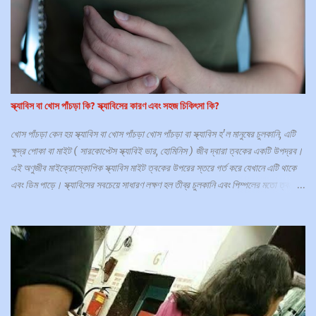
করে এমন একটি সাধারণ ত্বকের অবস্থার অংশ হতে পারে (যেমন সোরিয়াসিস এবং একজিমা ) বা
যৌনাঙ্গের ত্বকের জন্য নির্দিষ্ট হতে পারে (যেমন লাইকেন স্ক্লেরোসাস)। যৌনাঙ্গের চর্মরোগ
বেশিরভাগ ই হলো একটি সংক্রমন, যা একজন রোগীকে শারীরিক ও মানসিকভাবে অসুস্থ করে
তোলে, যা ধীরে ধীরে একজনের সেক্স আপীল নষ্ট করে দেয়। ফলে সামাজিক ও পারিবারিক সমস্যা
সৃষ্টি হয়। কিছু শরীরব্যাপী ত্বকের রোগ যা পুরুষাঙ্গ...
স্ক্যাবিস বা খোস পাঁচড়া কি? স্ক্যাবিসের কারণ এবং সহজ চিকিৎসা কি?
খোস পাঁচড়া কেন হয় স্ক্যাবিস বা খোস পাঁচড়া খোস পাঁচড়া বা স্ক্যাবিস হ'ল মানুষের চুলকানি, এটি
ক্ষুদ্র পোকা বা মাইট ( সারকোপ্টেস স্ক্যাবিই ভার, হোমিনিস ) জীব দ্বারা ত্বকের একটি উপদ্রব।
এই অণুজীব মাইক্রোস্কোপিক স্ক্যাবিস মাইট ত্বকের উপরের স্তরে গর্ত করে যেখানে এটি থাকে
এবং ডিম পাড়ে। স্ক্যাবিসের সবচেয়ে সাধারণ লক্ষণ হল তীব্র চুলকানি এবং পিম্পলের মতো ত্বকের
ফুসকুড়ি, যা একটি দাগের মতো রেখা মেনে চলে। স্যানিটাইজার কি স্ক্যাবিস মেরে ফেলতে পারে?
গবেষণার ফলাফলে দেখা গেছে হ্যান্ড স্যানিটাইজার মাইটদের উপর কোন প্রভাব ফেলে না। এসব
পোকা বা মাইটসের বিরুদ্ধে সাবান দিয়ে হাত ধোয়াও অকার্যকর, এগুলি থেকে মুক্তি পাওয়ার
একমাত্র উপায় হল প্রেসক্রিপশন টপিকাল লোশন বা ট্যাবলেট। স্ক্যাবিস কি? স্ক্যাবিস হল একটি
সংক্রামক ত্বকের রোগ যা ত্বকের নিচে ক্ষুদ্র ক্ষুদ্র উকুন সদৃশ পরজীবী বা মাইট দ্বারা সৃষ্ট হয়, যার
ফলে তীব্র চুলকানি, ফুসকুড়ি এবং কখনও কখনও গর্ত বা রেখা দেখা দেয়। এটি ত্বকের সাথে
ত্বকের ঘনিষ্ঠ যোগাযোগের মাধ্যমে ছড়িয়ে পড়ে এবং আক্রান্ত ব্যক্তি এবং তার সমগ্র পরিবারের