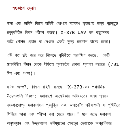
মহাকাশে ড্রোন
নাসা এবং মার্কিন বিমান বাহিনী গোপনে মহাকাশ ভ্রমণের জন্য প্রস্তুত
মনুষ্যবিহীন বিমান পরীক্ষা করছে। X-37B UAV হল বায়ুসেনার
অতি-গোপন ড্রোন যা দেখতে একটি ক্ষুদ্র মহাকাশ যানের মতো।
এটি গত দুই বছর ধরে নিঃশব্দে পৃথিবীতে প্রদক্ষিণ করছে, একটি
মানববিহীন বিমান থেকে দীর্ঘতম ফ্লাইটের রেকর্ড স্থাপন করেছে (781
দিন এবং গণনা)।
যদিও অস্পষ্ট, বিমান বাহিনী বলেছে "X-37B-এর প্রাথমিক
উদ্দেশ্যগুলি দ্বিগুণ: মহাকাশে আমেরিকার ভবিষ্যতের জন্য পুনরায়
ব্যবহারযোগ্য মহাকাশযান প্রযুক্তি এবং অপারেটিং পরীক্ষাগুলি যা পৃথিবীতে
ফিরিয়ে আনা এবং পরীক্ষা করা যেতে পারে।" মনে হচ্ছে মহাকাশ
অনুসন্ধান এবং উদ্ভাবনের ভবিষ্যতের ক্ষেত্রে ড্রোনকে অগ্রাধিকার