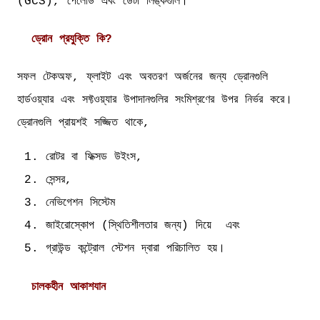
(GCS), পেলোড এবং ডেটা লিঙ্কগুলি।
ড্রোন প্রযুক্তি কি?
সফল টেকঅফ, ফ্লাইট এবং অবতরণ অর্জনের জন্য ড্রোনগুলি
হার্ডওয়্যার এবং সফ্টওয়্যার উপাদানগুলির সংমিশ্রণের উপর নির্ভর করে।
ড্রোনগুলি প্রায়শই সজ্জিত থাকে,
রোটর বা ফিক্সড উইংস,
সেন্সর,
নেভিগেশন সিস্টেম
জাইরোস্কোপ (স্থিতিশীলতার জন্য) দিয়ে এবং
গ্রাউন্ড কন্ট্রোল স্টেশন দ্বারা পরিচালিত হয়।
চালকহীন আকাশযান