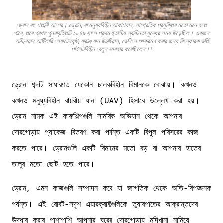
ড্রোন বহু শতাব্দী আগের। ড্রোন, বা মনুষ্যবিহীন আকাশযান, সাম্প্রতিক প্রযুক্তির মতো মনে হতে
পারে, তবে প্রথম পুনরাবৃত্তিটি ১৮৪৯ সালে প্রথম ইতালীয় স্বাধীনতা যুদ্ধের সময় উড়েছিল। একজন
অস্ট্রিয়ান আর্টিলারি লেফটেন্যান্ট, ফ্রাঞ্জ ফন উচাটিয়াস, ভেনিসে আক্রমণ করার জন্য বিস্ফোরক ভর্তি
পাইলটবিহীন বেলুন ব্যবহার করেছিলেন।¹
ড্রোন শব্দটি সাধারণত যেকোন চালকবিহীন বিমানকে বোঝায়। কখনও
কখনও মনুষ্যবিহীন বায়বীয় যান (UAV) হিসাবে উল্লেখ করা হয়।
ড্রোন নামক এই কারুশিল্পগুলি সামরিক অভিযান থেকে আপনার
দোরগোড়ায় প্যাকেজ বিতরণ করা পর্যন্ত একটি বিপুল পরিসরের কাজ
করতে পারে। ড্রোনগুলি একটি বিমানের মতো বড় বা আপনার হাতের
তালুর মতো ছোট হতে পারে।
ড্রোন, এমন কাজগুলি সম্পাদন করে যা জাগতিক থেকে অতি-বিপজ্জনক
পর্যন্ত। এই রোবট-সদৃশ এয়ারক্রাফ্টগুলিকে তুষারপাতের আক্রান্তদের
উদ্ধার করার পাশাপাশি আপনার ঘরের দোরগোড়ায় মুদিখানা নামিয়ে