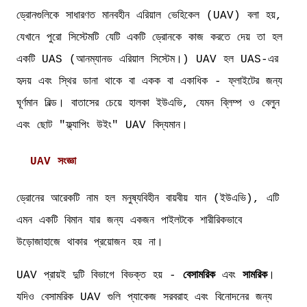
ড্রোনগুলিকে সাধারণত মানবহীন এরিয়াল ভেহিকেল (UAV) বলা হয়,
যেখানে পুরো সিস্টেমটি যেটি একটি ড্রোনকে কাজ করতে দেয় তা হল
একটি UAS (আনম্যানড এরিয়াল সিস্টেম।) UAV হল UAS-এর
হৃদয় এবং স্থির ডানা থাকে বা একক বা একাধিক - ফ্লাইটের জন্য
ঘূর্ণমান বিল্ড। বাতাসের চেয়ে হালকা ইউএভি, যেমন ব্লিম্প ও বেলুন
এবং ছোট "ফ্ল্যাপিং উইং" UAV বিদ্যমান।
UAV সংজ্ঞা
ড্রোনের আরেকটি নাম হল মনুষ্যবিহীন বায়বীয় যান (ইউএভি), এটি
এমন একটি বিমান যার জন্য একজন পাইলটকে শারীরিকভাবে
উড়োজাহাজে থাকার প্রয়োজন হয় না।
UAV প্রায়ই দুটি বিভাগে বিভক্ত হয় -
বেসামরিক
এবং
সামরিক
।
যদিও বেসামরিক UAV গুলি প্যাকেজ সরবরাহ এবং বিনোদনের জন্য