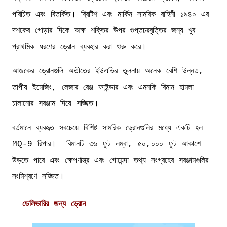
পরিচিত এবং বিতর্কিত। ব্রিটিশ এবং মার্কিন সামরিক বাহিনী ১৯৪০ এর
দশকের গোড়ার দিকে অক্ষ শক্তির উপর গুপ্তচরবৃত্তির জন্য খুব
প্রাথমিক ধরণের ড্রোন ব্যবহার করা শুরু করে।
আজকের ড্রোনগুলি অতীতের ইউএভির তুলনায় অনেক বেশি উন্নত,
তাপীয় ইমেজিং, লেজার রেঞ্জ ফাইন্ডার এবং এমনকি বিমান হামলা
চালানোর সরঞ্জাম দিয়ে সজ্জিত।
বর্তমানে ব্যবহৃত সবচেয়ে বিশিষ্ট সামরিক ড্রোনগুলির মধ্যে একটি হল
MQ-9 রিপার। বিমানটি ৩৬ ফুট লম্বা, ৫০,০০০ ফুট আকাশে
উড়তে পারে এবং ক্ষেপণাস্ত্র এবং গোয়েন্দা তথ্য সংগ্রহের সরঞ্জামগুলির
সংমিশ্রণে সজ্জিত।
ডেলিভারির জন্য ড্রোন