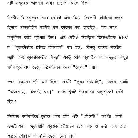
এটি সম্ভবত আপনার ভাবার চেয়েও আগে ছিল।
দ্বিতীয় বিশ্বযুদ্ধের সময় যোদ্ধা এবং বিমান বিধ্বংসী কামানের লক্ষ্য
হিসাবে চালকবিহীন বায়বীয় যান ব্যবহার করা হয়েছিল, যার সাথে
অনুশীলন করার ব্যাপার ছিল। এই রেডিও-নিয়ন্ত্রিত বিমানগুলিকে RPV
বা "দূরবর্তীভাবে চালিত যানবাহন" বলা হত, কিন্তু তাদের সামরিক
স্রষ্টা এবং ব্যবহারকারীরা শীঘ্রই একটু বেশি প্রসাইক বা অদ্ভুত কিছুর
সংক্ষিপ্ত নাম ছেড়ে দিয়েছিলেন তবে "ড্রোন" নয়।
তখন ড্রোনের দুটি অর্থ ছিল: একটি "পুরুষ মৌমাছি", অথবা একটি
"একঘেয়ে, টেকসই শব্দ।" কোন শব্দটি প্রয়োগের অনুপ্রেরণা বেশি
ছিল?
বিমানের কার্যকারিতা বুঝতে পারে তাই এটি "মৌমাছি" অর্থের একটি
এক্সটেনশন। ড্রোনগুলি শ্রমিক মৌমাছির চেয়ে বড় ও ভারী এবং তারা
শরতে মৌচাক ও ঝাঁক ছেড়ে চলে যায়।