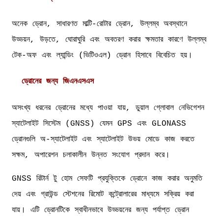
অনেক ড্রোন, সাধারণত মাল্টি-রোটার ড্রোন, উল্লম্ব অবস্থানে
উড্ডয়ন, উড়তে, ঘোরাঘুরি এবং অবতরণ করার ক্ষমতার কারণে উল্লম্ব
টেক-অফ এবং ল্যান্ডিং (ভিটিওএল) ড্রোন হিসাবে বিবেচিত হয়।
ড্রোনের জন্য জিএনএসএস
অসংখ্য ধরনের ড্রোনের মধ্যে পাওয়া যায়, ডুয়াল গ্লোবাল নেভিগেশন
স্যাটেলাইট সিস্টেম (GNSS) যেমন GPS এবং GLONASS
ড্রোনগুলি অ-স্যাটেলাইট এবং স্যাটেলাইট উভয় মোডে কাজ করতে
সক্ষম, অপারেশন চলাকালীন উন্নত সংযোগ প্রদান করে।
GNSS রিটার্ন টু হোম সেফটি প্রযুক্তিকে ড্রোনে কাজ করার অনুমতি
দেয় এবং গ্রাউন্ড স্টেশনের রিমোট কন্ট্রোলারের মাধ্যমে সক্রিয় করা
যায়। এটি ড্রোনটিকে স্বাধীনভাবে উড্ডয়নের জন্য পর্যাপ্ত ড্রোন