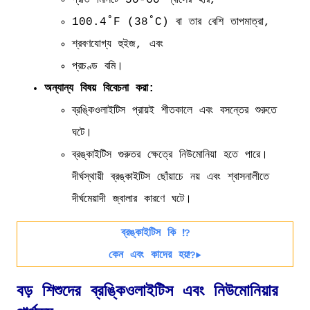
প্রতি মিনিটে 50-60 শ্বাসের হার,
100.4˚F (38˚C) বা তার বেশি তাপমাত্রা,
শ্রবণযোগ্য হুইজ, এবং
প্রচণ্ড বমি।
অন্যান্য বিষয় বিবেচনা করা:
ব্রঙ্কিওলাইটিস প্রায়ই শীতকালে এবং বসন্তের শুরুতে
ঘটে।
ব্রঙ্কাইটিস গুরুতর ক্ষেত্রে নিউমোনিয়া হতে পারে।
দীর্ঘস্থায়ী ব্রঙ্কাইটিস ছোঁয়াচে নয় এবং শ্বাসনালীতে
দীর্ঘমেয়াদী জ্বালার কারণে ঘটে।
ব্রঙ্কাইটিস কি ⁉️
কেন এবং কাদের হয়⁉️▶️
বড় শিশুদের ব্রঙ্কিওলাইটিস এবং নিউমোনিয়ার