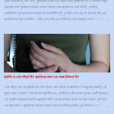
পুরুষ যৌনাঙ্গে চর্ম ,যৌণ রোগ, পুরুষাঙ্গের চুলকানি দূর করার ক্রিম পুরুষাঙ্গের চর্ম ও যৌনরোগ সমুহ
স্বাস্থ্যের কথা পুরুষদের ত্বকের সাধারণ সমস্যা যেমন স্ক্যবিস বা খোস পাঁচড়া, একজিমা,
সোরিয়াসিস এবং ছত্রাকের সংক্রমণ (অ্যাথলিটস ফুট, খুশকি) দেখা দেয়, যা প্রায়শই ঘাম এবং
কার্যকলাপের সাথে সম্পর্কিত। সঠিক রোগ নির্ণয় এবং চিকিৎসার জন্য সময়মত চর্মরোগ বিশেষজ্ঞের
কাছে যাওয়া প্রয়োজন। পুরুষের যৌনাঙ্গের চামড়া বা ত্বক সমস্যাগুলির জন্য একটি সাধারণ জায়গা
কিন্তু বিব্রত হওয়ার কারণে বা কোথায় সর্বোত্তম পরামর্শ পাবেন তা না জানার কারণে প্রায়শই
সাহায্য চাইতে বিলম্ব হয়। যৌনাঙ্গের ত্বকের অবস্থা শরীরের অন্য কোথাও ত্বককে প্রভাবিত
করে এমন একটি সাধারণ ত্বকের অবস্থার অংশ হতে পারে (যেমন সোরিয়াসিস এবং একজিমা ) বা
যৌনাঙ্গের ত্বকের জন্য নির্দিষ্ট হতে পারে (যেমন লাইকেন স্ক্লেরোসাস)। যৌনাঙ্গের চর্মরোগ
বেশিরভাগ ই হলো একটি সংক্রমন, যা একজন রোগীকে শারীরিক ও মানসিকভাবে অসুস্থ করে
তোলে, যা ধীরে ধীরে একজনের সেক্স আপীল নষ্ট করে দেয়। ফলে সামাজিক ও পারিবারিক সমস্যা
সৃষ্টি হয়। কিছু শরীরব্যাপী ত্বকের রোগ যা পুরুষাঙ্গ...
স্ক্যাবিস বা খোস পাঁচড়া কি? স্ক্যাবিসের কারণ এবং সহজ চিকিৎসা কি?
খোস পাঁচড়া কেন হয় স্ক্যাবিস বা খোস পাঁচড়া খোস পাঁচড়া বা স্ক্যাবিস হ'ল মানুষের চুলকানি, এটি
ক্ষুদ্র পোকা বা মাইট ( সারকোপ্টেস স্ক্যাবিই ভার, হোমিনিস ) জীব দ্বারা ত্বকের একটি উপদ্রব।
এই অণুজীব মাইক্রোস্কোপিক স্ক্যাবিস মাইট ত্বকের উপরের স্তরে গর্ত করে যেখানে এটি থাকে
এবং ডিম পাড়ে। স্ক্যাবিসের সবচেয়ে সাধারণ লক্ষণ হল তীব্র চুলকানি এবং পিম্পলের মতো ত্বকের
ফুসকুড়ি, যা একটি দাগের মতো রেখা মেনে চলে। স্যানিটাইজার কি স্ক্যাবিস মেরে ফেলতে পারে?