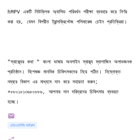
hMPV একটি নিউক্লিক অ্যাসিড পরিবর্ধন পরীক্ষা ব্যবহার করে নির্ণয়
করা হয়, যেমন বিপরীত ট্রান্সক্রিপ্টেজ পলিমারেজ চেইন প্রতিক্রিয়া।
"স্বাস্থ্যের কথা " বাংলা ভাষায় অনলাইন স্বাস্থ্য ম্যাগাজিন অলাভজনক
প্রতিষ্ঠান। বিশেষজ্ঞ মানবিক চিকিৎসকদের নিয়ে গঠিত। নিম্নোক্ত
নম্বরে বিকাশ এর মাধ্যমে দান করে সহায়তা করুন;
+৮৮০১৮১৩৬৮০৮৮৬, আপনার দান দরিদ্রদের চিকিৎসায় ব্যবহৃত
হচ্ছে।
এইচএমপিভি ভাইরাস