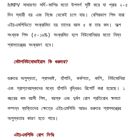
hMPV সাধারণত সর্দি-কাশির মতো উপসর্গ সৃষ্টি করে যা প্রায় ২-৫
দিন স্থায়ী হয় এবং নিজে থেকেই চলে যায়। বেশিরভাগ শিশু যারা
এইচএমপিভিতে সংক্রামিত হয় তাদের বয়স ৫ বা তার কম। অল্প
সংখ্যক শিশু (৫-১৬%) সংক্রমিত হলে নিউমোনিয়ার মতো নিম্ন
শ্বাসতন্ত্রের সংক্রমণ হবে।
মেটাপনিউমোভাইরাস কি গুরুতর?
গুরুতর অসুস্থতা, শ্বাসকষ্ট, হাঁপানি, কর্কশতা, কাশি, নিউমোনিয়া
এবং প্রাপ্তবয়স্কদের মধ্যে হাঁপানি বৃদ্ধিরও রিপোর্ট করা হয়েছে। ১
বছরের কম বয়সী শিশু, বয়স্ক এবং দুর্বল রোগ প্রতিরোধ ক্ষমতা
সম্পন্ন ব্যক্তিদের ক্ষেত্রে এইচএমপিভি আরও গুরুতর শ্বাসযন্ত্রের
অসুস্থতার কারণ হতে পারে।
এইচএমপিভি রোগ নির্ণয়