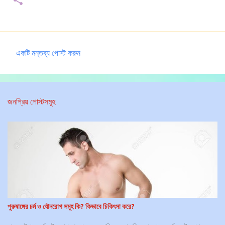
একটি মন্তব্য পোস্ট করুন
ম
ন্ত
ব্য
জনপ্রিয় পোস্টসমূহ
স
মূ
হ
পুরুষাঙ্গের চর্ম ও যৌনরোগ সমূহ কি? কিভাবে চিকিৎসা করে?