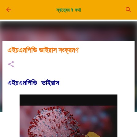
সরাসরি প্রধান সামগ্রীতে চলে যান
স্বাস্থ্যের ⚕️ কথা
এইচএমপিভি ভাইরাস সংক্রমণ
এইচএমপিভি ভাইরাস