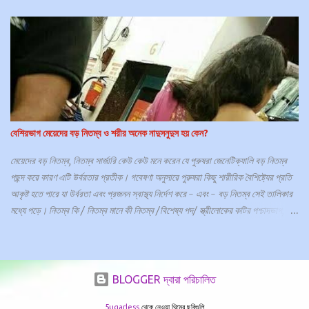
গবেষণার ফলাফলে দেখা গেছে হ্যান্ড স্যানিটাইজার মাইটদের উপর কোন প্রভাব ফেলে না। এসব
পোকা বা মাইটসের বিরুদ্ধে সাবান দিয়ে হাত ধোয়াও অকার্যকর, এগুলি থেকে মুক্তি পাওয়ার
একমাত্র উপায় হল প্রেসক্রিপশন টপিকাল লোশন বা ট্যাবলেট। স্ক্যাবিস কি? স্ক্যাবিস হল একটি
সংক্রামক ত্বকের রোগ যা ত্বকের নিচে ক্ষুদ্র ক্ষুদ্র উকুন সদৃশ পরজীবী বা মাইট দ্বারা সৃষ্ট হয়, যার
ফলে তীব্র চুলকানি, ফুসকুড়ি এবং কখনও কখনও গর্ত বা রেখা দেখা দেয়। এটি ত্বকের সাথে
ত্বকের ঘনিষ্ঠ যোগাযোগের মাধ্যমে ছড়িয়ে পড়ে এবং আক্রান্ত ব্যক্তি এবং তার সমগ্র পরিবারের
সদস্যদের জন্য চিকিৎসার প্র...
বেশিরভাগ মেয়েদের বড় নিতম্ব ও শরীর অনেক নাদুসনুদুস হয় কেন?
মেয়েদের বড় নিতম্ব, নিতম্ব সার্জারি কেউ কেউ মনে করেন যে পুরুষরা জেনেটিক্যালি বড় নিতম্ব
পছন্দ করে কারণ এটি উর্বরতার প্রতীক। গবেষণা অনুসারে পুরুষরা কিছু শারীরিক বৈশিষ্ট্যের প্রতি
আকৃষ্ট হতে পারে যা উর্বরতা এবং প্রজনন স্বাস্থ্য নির্দেশ করে - এবং - বড় নিতম্ব সেই তালিকার
মধ্যে পড়ে। নিতম্ব কি / নিতম্ব মানে কী নিতম্ব /বিশেষ্য পদ/ স্ত্রীলোকের কটির পশ্চাদভাগ,
পাছা; কটি; পর্বতের কটক, ইত্যাদি নামে বাংলা অভিধানে ভুষিত। এটি পেট এবং পায়ের মাঝখানে
অবস্থিত। এই অংশটি অন্ত্রের জন্য সহায়তা প্রদান করে এবং মূত্রাশয় এবং প্রজনন অঙ্গও ধারণ
করে। বাংলা অভিধানে এভাবে নিতম্ব কে পর্বতের ভাঁজ বলে সম্মানিত করা হয়েছে। মেয়েদের
নিতম্ব অনন্য অসাধারণ কেন? পেলভিক হাড়ের বাঁকা প্রকৃতি একটি বদ্ধ কাঠামো তৈরি করে,যা
BLOGGER দ্বারা পরিচালিত
পুরুষ এবং নারীর ভিন্ন। নারীদের নিতম্ব বা পেলভিস প্রসবের জন্য অনন্যভাবে অভিযোজিত।
5ugarless
থেকে নেওয়া থিমের ছবিগুলি