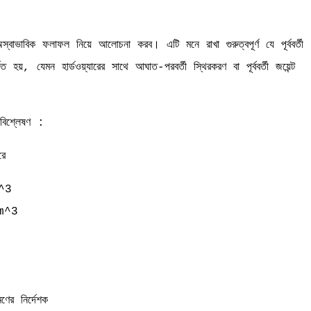
অস্বাভাবিক ফলাফল নিয়ে আলোচনা করব। এটি মনে রাখা গুরুত্বপূর্ণ যে পূর্ববর্তী
িত হয়, যেমন হার্ডওয়্যারের সাথে আঘাত-পরবর্তী স্থিরকরণ বা পূর্ববর্তী জয়েন্ট
ড বিশ্লেষণ :
রে
^3
m^3
ের নির্দেশক