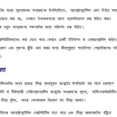
র মধ্যে সন্দেহজনক সংক্রমণের উপস্থিতিতে, আর্থ্রোসেন্টেসিস রোগ নির্ণয়ে সহায
ন বিবেচনা করা হয়, সেখানে ইনজেকশনের আগে অ্যাসপিরেশন করা উচিত কারণ
া স্থূল সংক্রমণের লক্ষণগুলির জন্য পরিদর্শন করা উচিত।
স থেরাপিউটিকভাবেও করা যেতে পারে যেখানে একটি ইফিউশন বা হেমারথ্রোসিস জড়িত
 সংক্রমণ এবং দূষণের ঝুঁকি রোধ করার জন্য জীবাণুমুক্ত পদ্ধতিগত প্রোটোকলের অধ
ত।
়তা
িতগুলির মধ্যে রয়েছে তীব্র ব্যথাযুক্ত জয়েন্টের উপস্থিতি যার সাথে চারপাশে
 বা দীর্ঘস্থায়ী পেরিপ্রোস্থেটিক জয়েন্টের সংক্রমণের সন্দেহ, অস্টিওআর্থারাইটিস
যথার তীব্র বৃদ্ধি, অথবা বেদনাদায়ক নিঃসরণ সহ তীব্র আঘাত।
োসিসের আর্থ্রোসেন্টেসিস থেরাপিউটিক হতে পারে এবং তীব্র আঘাতজনিত হাঁটুতে