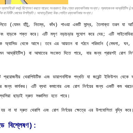
েকে অ্যাসপিরেট করা) বিশ্লেষণ করতে পারেন: সংক্রমণ: উচ্চ শ্বেত রক্তকণিকার সংখ্যা। প্রদাহজনক আর্থ্রাইটিস (য
ফটিক বা নির্দিষ্ট কোষের উপস্থিতি। আঘাত/ট্রমা: উচ্চ লোহিত রক্তকণিকার সংখ্যা।
লিতে (যেমন হাঁটু, নিতম্ব, কাঁধ) পাওয়া একটি সান্দ্র, তৈলাক্ত তরল যা আর্টি
ায় এবং হাড়কে শক্ত করে। এটি মসৃণ নড়াচড়ার সুযোগ করে দেয়; এটি সাইনোভিয়
লুরোনিক অ্যাসিড থেকে আসে। তবে এর আয়তন বা গঠনে পরিবর্তন (মেঘলা, ঘন, 
ন আর্থ্রাইটিস) বা আঘাতের সংকেত দিতে পারে, যার জন্য প্রায়শই রোগ নির্ণ
প্রয়োজনীয় থেরাপিউটিক এবং ডায়াগনস্টিক পদ্ধতি যা জয়েন্ট ইফিউশন থেকে ব্
য়ের জন্য কার্যকর। এটি ব্যথা কমানোর এবং রোগ নির্ণয়ের জন্য একটি কম খরচে
থেসিয়া ছাড়াই দ্রুত সঞ্চালিত হতে পারে।
ন হয় না যা দ্রুত থেরাপি এবং রোগ নির্ণয়ের ক্ষেত্রে এর উপযোগিতা বৃদ্ধি করে
ুইড বিশ্লেষণ):