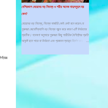
স্ক্যাবিস হল একটি সংক্রামক ত্বকের রোগ যা ত্বকের নিচে ক্ষুদ্র
বেশিরভাগ মেয়েদের বড় নিতম্ব ও শরীর অনেক নাদুসনুদুস হয়
ক্ষুদ্র উকুন সদৃশ পরজীবী বা মাইট দ্বারা সৃষ্ট হয়, যার ফলে তীব্র
কেন?
চুলকানি, ফুসকুড়ি এবং কখনও কখনও গর্ত বা রেখা দেখা দেয়।
এটি ত্বকের সাথে ত্বকের ঘনিষ্ঠ যোগাযোগের মাধ্যমে ছড়িয়ে পড়ে
মেয়েদের বড় নিতম্ব, নিতম্ব সার্জারি কেউ কেউ মনে করেন যে
এবং আক্রান্ত ব্যক্তি এবং তার সমগ্র পরিবারের সদস্যদের জন্য
পুরুষরা জেনেটিক্যালি বড় নিতম্ব পছন্দ করে কারণ এটি উর্বরতার
চিকিৎসার প্র...
প্রতীক। গবেষণা অনুসারে পুরুষরা কিছু শারীরিক বৈশিষ্ট্যের প্রতি
আকৃষ্ট হতে পারে যা উর্বরতা এবং প্রজনন স্বাস্থ্য নির্দেশ করে -
এবং - বড় নিতম্ব সেই তালিকার মধ্যে পড়ে। নিতম্ব কি /
নিতম্ব মানে কী নিতম্ব /বিশেষ্য পদ/ স্ত্রীলোকের কটির
পশ্চাদভাগ, পাছা; কটি; পর্বতের কটক, ইত্যাদি নামে বাংলা
ণয়ের
অভিধানে ভুষিত। এটি পেট এবং পায়ের মাঝখানে অবস্থিত। এই
অংশটি অন্ত্রের জন্য সহায়তা প্রদান করে এবং মূত্রাশয় এবং
প্রজনন অঙ্গও ধারণ করে। বাংলা অভিধানে এভাবে নিতম্ব কে
পর্বতের ভাঁজ বলে সম্মানিত করা হয়েছে। মেয়েদের নিতম্ব অনন্য
অসাধারণ কেন? পেলভিক হাড়ের বাঁকা প্রকৃতি একটি বদ্ধ কাঠামো
তৈরি করে,যা পুরুষ এবং নারীর ভিন্ন। নারীদের নিতম্ব বা পেলভিস
প্রসবের জন্য অনন্যভাবে অভিযোজিত। এটি পুরুষদের
পেলভিসের তুলনায় প্রশস্ত এবং অগভীর, যা একটি প্রশস্ত জন্ম