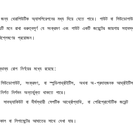
মের জন্য থেরাপিউটিক অ্যাসপিরেশনের মধ্য দিয়ে যেতে পারে। গাউট বা সিউডোগাউ
এটি মনে রাখা গুরুত্বপূর্ণ যে সংক্রমণ এবং গাউট একটি জয়েন্টের জায়গায় সহাবস্
শ্লেষণের প্রয়োজন।
াব্য রোগ নির্ণয়ের মধ্যে রয়েছে:
িউডোগাউট, সংক্রমণ, বা স্পন্ডিলার্থ্রাইটিস, অথবা অ-প্রদাহজনক আর্থ্রাইটি
নির্গত নির্গমন অন্তর্ভুক্ত থাকতে পারে।
সাবঅ্যাকিউট বা দীর্ঘস্থায়ী সেপটিক আর্থ্রোপ্যাথি, বা পেরিপ্রোস্টেটিক জয়েন্ট
াল বা লিগামেন্টের আঘাতের সাথে দেখা যায়।