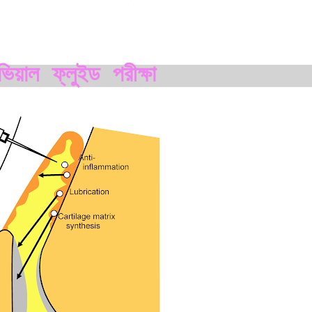
িয়াল ফ্লুইড পরীক্ষা