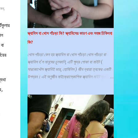
কারণে বা কোথায় সর্বোত্তম পরামর্শ পাবেন তা না জানার কারণে
প্রায়শই সাহায্য চাইতে বিলম্ব হয়। যৌনাঙ্গের ত্বকের অবস্থা
েমন,
শরীরের অন্য কোথাও ত্বককে প্রভাবিত করে এমন একটি সাধারণ
ত্বকের অবস্থার অংশ হতে পারে (যেমন সোরিয়াসিস এবং
কুলার
একজিমা ) বা যৌনাঙ্গের ত্বকের জন্য নির্দিষ্ট হতে পারে (যেমন
স্ক্যাবিস বা খোস পাঁচড়া কি? স্ক্যাবিসের কারণ এবং সহজ চিকিৎসা
াল
লাইকেন স্ক্লেরোসাস)। যৌনাঙ্গের চর্মরোগ বেশিরভাগ ই হলো
কি?
একটি সংক্রমন, যা একজন রোগীকে শারীরিক ও মানসিকভাবে
বা
অসুস্থ করে তোলে, যা ধীরে ধীরে একজনের সেক্স আপীল নষ্ট করে
খোস পাঁচড়া কেন হয় স্ক্যাবিস বা খোস পাঁচড়া খোস পাঁচড়া বা
য়ের
দেয়। ফলে সামাজিক ও পারিবারিক সমস্যা সৃষ্টি হয়। কিছু
স্ক্যাবিস হ'ল মানুষের চুলকানি, এটি ক্ষুদ্র পোকা বা মাইট (
শরীরব্যাপী ত্বকের রোগ যা পুরুষাঙ্গ...
সারকোপ্টেস স্ক্যাবিই ভার, হোমিনিস ) জীব দ্বারা ত্বকের একটি
উপদ্রব। এই অণুজীব মাইক্রোস্কোপিক স্ক্যাবিস মাইট ত্বকের
যথা
উপরের স্তরে গর্ত করে যেখানে এটি থাকে এবং ডিম পাড়ে।
র,
স্ক্যাবিসের সবচেয়ে সাধারণ লক্ষণ হল তীব্র চুলকানি এবং পিম্পলের
মতো ত্বকের ফুসকুড়ি, যা একটি দাগের মতো রেখা মেনে চলে।
স্যানিটাইজার কি স্ক্যাবিস মেরে ফেলতে পারে? গবেষণার ফলাফলে
দেখা গেছে হ্যান্ড স্যানিটাইজার মাইটদের উপর কোন প্রভাব ফেলে
।
না। এসব পোকা বা মাইটসের বিরুদ্ধে সাবান দিয়ে হাত ধোয়াও
অকার্যকর, এগুলি থেকে মুক্তি পাওয়ার একমাত্র উপায় হল
প্রেসক্রিপশন টপিকাল লোশন বা ট্যাবলেট। স্ক্যাবিস কি?