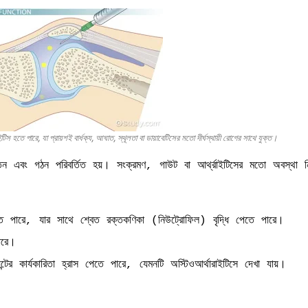
টিস হতে পারে, যা প্রায়শই বার্ধক্য, আঘাত, স্থূলতা বা ডায়াবেটিসের মতো দীর্ঘস্থায়ী রোগের সাথে যুক্ত।
 এবং গঠন পরিবর্তিত হয়। সংক্রমণ, গাউট বা আর্থ্রাইটিসের মতো অবস্থা নির্
 পারে, যার সাথে শ্বেত রক্তকণিকা (নিউট্রোফিল) বৃদ্ধি পেতে পারে।
ারে।
ন্টের কার্যকারিতা হ্রাস পেতে পারে, যেমনটি অস্টিওআর্থারাইটিসে দেখা যায়।