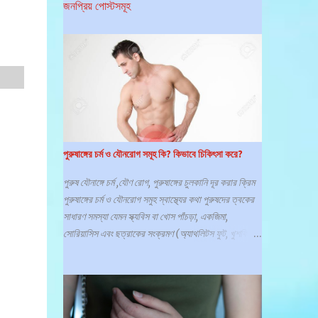
জনপ্রিয় পোস্টসমূহ
পুরুষাঙ্গের চর্ম ও যৌনরোগ সমূহ কি? কিভাবে চিকিৎসা করে?
পুরুষ যৌনাঙ্গে চর্ম ,যৌণ রোগ, পুরুষাঙ্গের চুলকানি দূর করার ক্রিম
পুরুষাঙ্গের চর্ম ও যৌনরোগ সমুহ স্বাস্থ্যের কথা পুরুষদের ত্বকের
সাধারণ সমস্যা যেমন স্ক্যবিস বা খোস পাঁচড়া, একজিমা,
সোরিয়াসিস এবং ছত্রাকের সংক্রমণ (অ্যাথলিটস ফুট, খুশকি)
দেখা দেয়, যা প্রায়শই ঘাম এবং কার্যকলাপের সাথে সম্পর্কিত।
সঠিক রোগ নির্ণয় এবং চিকিৎসার জন্য সময়মত চর্মরোগ বিশেষজ্ঞের
কাছে যাওয়া প্রয়োজন। পুরুষের যৌনাঙ্গের চামড়া বা ত্বক
সমস্যাগুলির জন্য একটি সাধারণ জায়গা কিন্তু বিব্রত হওয়ার