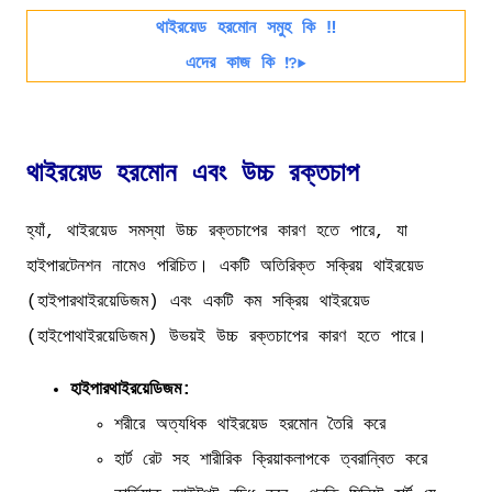
থাইরয়েড হরমোন সমুহ কি ‼️
এদের কাজ কি ⁉️▶️
থাইরয়েড হরমোন এবং উচ্চ রক্তচাপ
হ্যাঁ, থাইরয়েড সমস্যা উচ্চ রক্তচাপের কারণ হতে পারে, যা
হাইপারটেনশন নামেও পরিচিত। একটি অতিরিক্ত সক্রিয় থাইরয়েড
(হাইপারথাইরয়েডিজম) এবং একটি কম সক্রিয় থাইরয়েড
(হাইপোথাইরয়েডিজম) উভয়ই উচ্চ রক্তচাপের কারণ হতে পারে।
হাইপারথাইরয়েডিজম:
শরীরে অত্যধিক থাইরয়েড হরমোন তৈরি করে
হার্ট রেট সহ শারীরিক ক্রিয়াকলাপকে ত্বরান্বিত করে