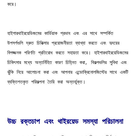
করে।
হাইপারথাইরয়েডিজমের কার্ডিয়াক প্রভাব এবং এর সাথে সম্পর্কিত
উপসর্গগুলি দ্রুত চিকিত্সার প্রয়োজনীয়তা ব্যাখ্যা করতে এবং হৃদয়ের
বিপজ্জনক পরিণতি প্রতিরোধ করতে সহায়তা করে। হাইপারথাইরয়েডিজমের
চিকিৎসার মধ্যে অন্তর্নিহিত কারণ চিহ্নিত করা, বিকল্পগুলির সুবিধা এবং
ঝুঁকি নিয়ে আলোচনা করা এবং আপনার এন্ডোক্রিনোলজিস্টের সাথে একটি
ব্যক্তিগতকৃত পরিকল্পনা তৈরি করা অন্তর্ভুক্ত।
উচ্চ রক্তচাপ এবং থাইরয়েড সমস্যা পরিচালনা