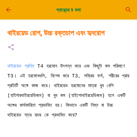
সরাসরি প্রধান সামগ্রীতে চলে যান
স্বাস্থ্যের ⚕️ কথা
থাইরয়েড রোগ, উচ্চ রক্তচাপ এবং হৃদরোগ
থাইরয়েড গ্রন্থি
T4 হরমোন উৎপন্ন করে এবং কিছুটা কম পরিমাণে
T3। এই হরমোনগুলি, বিশেষ করে T3, সক্রিয় ফর্ম, শরীরের প্রায়
প্রতিটি অঙ্গে কাজ করে। থাইরয়েড হরমোনের মাত্রা খুব বেশি
(হাইপারথাইরয়েডিজম) বা খুব কম (হাইপোথাইরয়েডিজম) হলে একটি
অঙ্গের কার্যকারিতা প্রভাবিত হয়। কিভাবে একটি নিম্ন বা উচ্চ
থাইরয়েড স্তর হৃদয় কে প্রভাবিত করে?