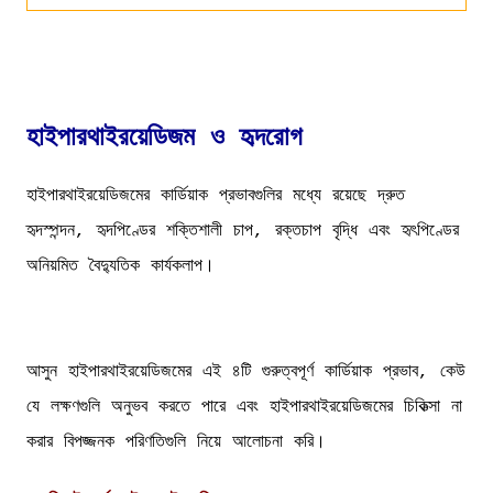
হাইপারথাইরয়েডিজম ও হৃদরোগ
হাইপারথাইরয়েডিজমের কার্ডিয়াক প্রভাবগুলির মধ্যে রয়েছে দ্রুত
হৃদস্পন্দন, হৃদপিণ্ডের শক্তিশালী চাপ, রক্তচাপ বৃদ্ধি এবং হৃৎপিণ্ডের
অনিয়মিত বৈদ্যুতিক কার্যকলাপ।
আসুন হাইপারথাইরয়েডিজমের এই ৪টি গুরুত্বপূর্ণ কার্ডিয়াক প্রভাব, কেউ
যে লক্ষণগুলি অনুভব করতে পারে এবং হাইপারথাইরয়েডিজমের চিকিত্সা না
করার বিপজ্জনক পরিণতিগুলি নিয়ে আলোচনা করি।