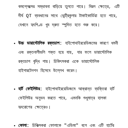
কমপ্লেক্সের সম্ভাবনা বাড়িয়ে তুলতে পারে। বিরল ক্ষেত্রে, এটি
দীর্ঘ QT ব্যবধানের সাথে ভেন্ট্রিকুলার টাকাইকার্ডিয়া হতে পারে,
যেখানে হৃৎপিণ্ড খুব দ্রুত স্পন্দিত হতে শুরু করে।
উচ্চ ডায়াস্টোলিক রক্তচাপ:
হাইপোথাইরয়েডিজমের কারণে ধমনী
এবং রক্তনালীগুলি শক্ত হয়ে যায়, যার ফলে ডায়াস্টোলিক
রক্তচাপ বৃদ্ধি পায়। চিকিৎসকরা একে ডায়াস্টোলিক
হাইপারটেনশন হিসেবে উল্লেখ করেন।
হার্ট ফেইলিউর:
হাইপোথাইরয়েডিজমে আক্রান্ত ব্যক্তিরা হার্ট
ফেইলিউর অনুভব করতে পারে, এমনকি শুধুমাত্র হালকা
হৃদরোগের ক্ষেত্রেও।
ফোলা:
চিকিত্সকরা ফোলাকে "এডিমা" বলে এবং এটি হার্টের