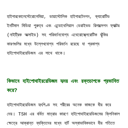
হাইপারকোলেস্টেরোলেমিয়া, ডায়াস্টোলিক হাইপারটেনশন, ক্যারোটিড
ইনটিমাল মিডিয়া পুরুত্ব এবং এন্ডোথেলিয়াল ডেরাইভড রিলাক্সেশন ফ্যাক্টর
(নাইট্রিক অক্সাইড) সহ পরিবর্তনযোগ্য এথেরোস্ক্লেরোটিক ঝুঁকির
কারণগুলির মধ্যে উল্লেখযোগ্য পরিবর্তন রয়েছে যা প্রকাশ্য
হাইপোথাইরয়েডিজম এর সাথে থাকে।
কিভাবে হাইপোথাইরয়েডিজম হৃদয় এবং রক্তচাপকে প্রভাবিত
করে?
হাইপোথাইরয়েডিজম হৃৎপিণ্ড সহ শরীরের অনেক কাজকে ধীর করে
দেয়। TSH এর বর্ধিত মাত্রার কারণে হাইপোথাইরয়েডিজমের ক্লিনিকাল
ক্ষেত্রে আক্রান্ত ব্যক্তিদের মধ্যে হার্ট অস্বাভাবিকভাবে ধীর গতিতে