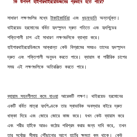
কি উপসর্গ হাইপারথাইরয়েডিজমের প্রভাবে হতে পারে?
সাধারণ লক্ষণগুলির মধ্যে
টাকাইকার্ডিয়া
এবং
ধড়ফড়ানি
অন্তর্ভুক্ত।
থাইরয়েড হরমোনের বর্ধিত হৃদস্পন্দন দ্রুত গতিতে এবং হৃদপিন্ডের
শক্তিশালী চাপ এই সাধারণ লক্ষণগুলিকে ব্যাখ্যা করে।
হাইপারথাইরয়েডিজমে আক্রান্ত কেউ বিশ্রামের সময়ও তাদের হৃদস্পন্দন
দ্রুত এবং শক্তিশালী অনুভব করতে পারে। ব্যায়াম বা শারীরিক চাপের
সময় এই লক্ষণগুলিকে অতিরঞ্জিত করতে পারে।
ব্যায়াম সহনশীলতা কমে যাওয়া
আরেকটি লক্ষণ। থাইরয়েড হরমোনের
একটি বর্ধিত মাত্রা হৃৎপিণ্ডকে তার স্বাভাবিক অবস্থার বাইরে দ্রুত
ধাক্কা দিয়ে এবং জোরে জোরে কাজ করে। যখন কেউ ব্যায়াম করে
এবং শরীর হার্টকে আরও কঠোর পরিশ্রম করার জন্য দাবি করে, তখন
তার সর্বোচ্চ সীমায় পৌঁছানোর আগে হার্টের ক্ষমতা কম থাকে। কেউ