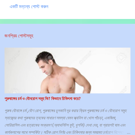
একটি মন্তব্য পোস্ট করুন
ম
ন্ত
ব্য
জনপ্রিয় পোস্টসমূহ
স
মূ
হ
পুরুষাঙ্গের চর্ম ও যৌনরোগ সমূহ কি? কিভাবে চিকিৎসা করে?
পুরুষ যৌনাঙ্গে চর্ম ,যৌণ রোগ, পুরুষাঙ্গের চুলকানি দূর করার ক্রিম পুরুষাঙ্গের চর্ম ও যৌনরোগ সমুহ
স্বাস্থ্যের কথা পুরুষদের ত্বকের সাধারণ সমস্যা যেমন স্ক্যবিস বা খোস পাঁচড়া, একজিমা,
সোরিয়াসিস এবং ছত্রাকের সংক্রমণ (অ্যাথলিটস ফুট, খুশকি) দেখা দেয়, যা প্রায়শই ঘাম এবং
কার্যকলাপের সাথে সম্পর্কিত। সঠিক রোগ নির্ণয় এবং চিকিৎসার জন্য সময়মত চর্মরোগ বিশেষজ্ঞের