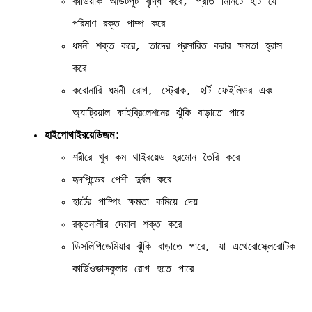
কার্ডিয়াক আউটপুট বৃদ্ধি করে, প্রতি মিনিটে হার্ট যে
পরিমাণ রক্ত পাম্প করে
ধমনী শক্ত করে, তাদের প্রসারিত করার ক্ষমতা হ্রাস
করে
করোনারি ধমনী রোগ, স্ট্রোক, হার্ট ফেইলিওর এবং
অ্যাট্রিয়াল ফাইব্রিলেশনের ঝুঁকি বাড়াতে পারে
হাইপোথাইরয়েডিজম:
শরীরে খুব কম থাইরয়েড হরমোন তৈরি করে
হৃদপিন্ডের পেশী দুর্বল করে
হার্টের পাম্পিং ক্ষমতা কমিয়ে দেয়
রক্তনালীর দেয়াল শক্ত করে
ডিসলিপিডেমিয়ার ঝুঁকি বাড়াতে পারে, যা এথেরোস্ক্লেরোটিক
কার্ডিওভাসকুলার রোগ হতে পারে