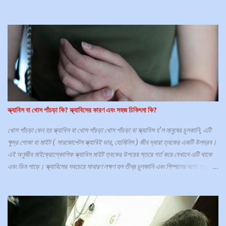
কাছে যাওয়া প্রয়োজন। পুরুষের যৌনাঙ্গের চামড়া বা ত্বক সমস্যাগুলির জন্য একটি সাধারণ জায়গা
কিন্তু বিব্রত হওয়ার কারণে বা কোথায় সর্বোত্তম পরামর্শ পাবেন তা না জানার কারণে প্রায়শই
সাহায্য চাইতে বিলম্ব হয়। যৌনাঙ্গের ত্বকের অবস্থা শরীরের অন্য কোথাও ত্বককে প্রভাবিত
করে এমন একটি সাধারণ ত্বকের অবস্থার অংশ হতে পারে (যেমন সোরিয়াসিস এবং একজিমা ) বা
যৌনাঙ্গের ত্বকের জন্য নির্দিষ্ট হতে পারে (যেমন লাইকেন স্ক্লেরোসাস)। যৌনাঙ্গের চর্মরোগ
বেশিরভাগ ই হলো একটি সংক্রমন, যা একজন রোগীকে শারীরিক ও মানসিকভাবে অসুস্থ করে
তোলে, যা ধীরে ধীরে একজনের সেক্স আপীল নষ্ট করে দেয়। ফলে সামাজিক ও পারিবারিক সমস্যা
সৃষ্টি হয়। কিছু শরীরব্যাপী ত্বকের রোগ যা পুরুষাঙ্গ...
স্ক্যাবিস বা খোস পাঁচড়া কি? স্ক্যাবিসের কারণ এবং সহজ চিকিৎসা কি?
খোস পাঁচড়া কেন হয় স্ক্যাবিস বা খোস পাঁচড়া খোস পাঁচড়া বা স্ক্যাবিস হ'ল মানুষের চুলকানি, এটি
ক্ষুদ্র পোকা বা মাইট ( সারকোপ্টেস স্ক্যাবিই ভার, হোমিনিস ) জীব দ্বারা ত্বকের একটি উপদ্রব।
এই অণুজীব মাইক্রোস্কোপিক স্ক্যাবিস মাইট ত্বকের উপরের স্তরে গর্ত করে যেখানে এটি থাকে
এবং ডিম পাড়ে। স্ক্যাবিসের সবচেয়ে সাধারণ লক্ষণ হল তীব্র চুলকানি এবং পিম্পলের মতো ত্বকের
ফুসকুড়ি, যা একটি দাগের মতো রেখা মেনে চলে। স্যানিটাইজার কি স্ক্যাবিস মেরে ফেলতে পারে?
গবেষণার ফলাফলে দেখা গেছে হ্যান্ড স্যানিটাইজার মাইটদের উপর কোন প্রভাব ফেলে না। এসব
পোকা বা মাইটসের বিরুদ্ধে সাবান দিয়ে হাত ধোয়াও অকার্যকর, এগুলি থেকে মুক্তি পাওয়ার
একমাত্র উপায় হল প্রেসক্রিপশন টপিকাল লোশন বা ট্যাবলেট। স্ক্যাবিস কি? স্ক্যাবিস হল একটি