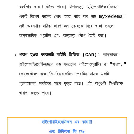
ব্যর্থতার কারণে ঘটতে পারে। উপরন্তু, হাইপোথাইরয়েডিজম
একটি বিশেষ ধরনের শোথ হতে পারে যার নাম myxedema।
এই অবস্থার সঠিক কারণ হল কোষকে ঘিরে থাকা তরলে
অস্বাভাবিক প্রোটিন এবং অন্যান্য যৌগ তৈরি করা।
খারাপ হওয়া করোনারি আর্টারি ডিজিজ (CAD):
ডাক্তাররা
হাইপোথাইরয়েডিজমকে কম ঘনত্বের লাইপোপ্রোটিন বা "খারাপ,"
কোলেস্টেরল এবং সি-রিঅ্যাকটিভ প্রোটিন নামক একটি
প্রদাহজনক মার্কারের সাথে যুক্ত করে। এই অণুগুলি সিএডিকে
খারাপ করতে পারে।
হাইপোথাইরয়েডিজম এর কারণ‼️
এবং চিকিৎসা কি ⁉️▶️