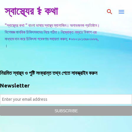
স্বাস্থ্যের ⚕️ কথা
সরাসরি প্রধান সামগ্রীতে চলে যান
"স্বাস্থ্যের কথা " বাংলা ভাষায় স্বাস্থ্য ম্যাগাজিন। অলাভজনক প্রতিষ্ঠান।
বিশেষজ্ঞ মানবিক চিকিৎসকদের নিয়ে গঠিত। নিম্নোক্ত নম্বরে বিকাশ এর
মাধ্যমে দান করে চিকিৎসা গবেষণায় সহায়তা করুন; +৮৮০১৮১৩৬৮০৮৮৬,
।
নিয়মিত স্বাস্থ্য ও পুষ্টি সংক্রান্ত তথ্য পেতে সাবস্ক্রাইব করুন
Newsletter