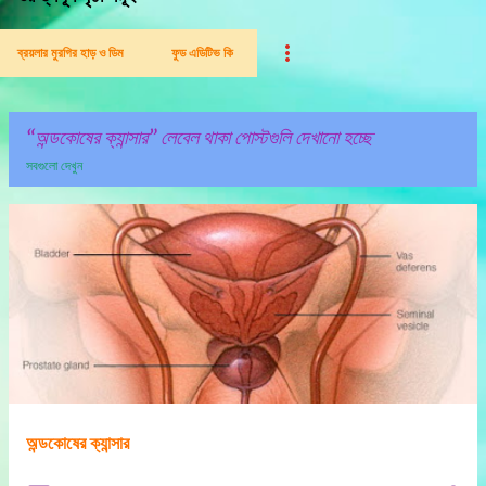
ব্রয়লার মুরগির হাড় ও ডিম
ফুড এডিটিভ কি
অন্ডকোষের ক্যান্সার
লেবেল থাকা পোস্টগুলি দেখানো হচ্ছে
সবগুলো দেখুন
পো
স্ট
গু
লি
অন্ডকোষের ক্যান্সার