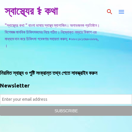
স্বাস্থ্যের ⚕️ কথা
সরাসরি প্রধান সামগ্রীতে চলে যান
"স্বাস্থ্যের কথা " বাংলা ভাষায় স্বাস্থ্য ম্যাগাজিন। অলাভজনক প্রতিষ্ঠান।
বিশেষজ্ঞ মানবিক চিকিৎসকদের নিয়ে গঠিত। নিম্নোক্ত নম্বরে বিকাশ এর
মাধ্যমে দান করে চিকিৎসা গবেষণায় সহায়তা করুন; +৮৮০১৮১৩৬৮০৮৮৬,
।
নিয়মিত স্বাস্থ্য ও পুষ্টি সংক্রান্ত তথ্য পেতে সাবস্ক্রাইব করুন
Newsletter