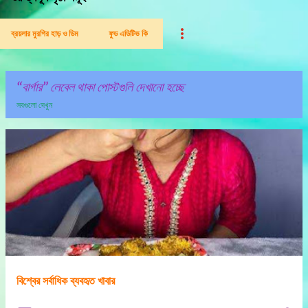
ব্রয়লার মুরগির হাড় ও ডিম
ফুড এডিটিভ কি
বার্গার
লেবেল থাকা পোস্টগুলি দেখানো হচ্ছে
সবগুলো দেখুন
পো
স্ট
গু
লি
বিশ্বের সর্বাধিক ব্যবহৃত খাবার