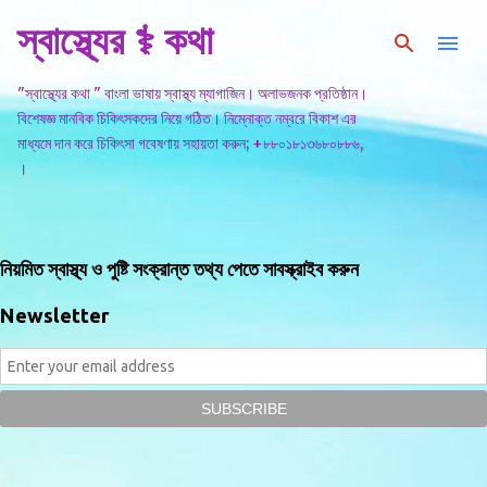
স্বাস্থ্যের ⚕️ কথা
সরাসরি প্রধান সামগ্রীতে চলে যান
"স্বাস্থ্যের কথা " বাংলা ভাষায় স্বাস্থ্য ম্যাগাজিন। অলাভজনক প্রতিষ্ঠান।
বিশেষজ্ঞ মানবিক চিকিৎসকদের নিয়ে গঠিত। নিম্নোক্ত নম্বরে বিকাশ এর
মাধ্যমে দান করে চিকিৎসা গবেষণায় সহায়তা করুন; +৮৮০১৮১৩৬৮০৮৮৬,
।
নিয়মিত স্বাস্থ্য ও পুষ্টি সংক্রান্ত তথ্য পেতে সাবস্ক্রাইব করুন
Newsletter