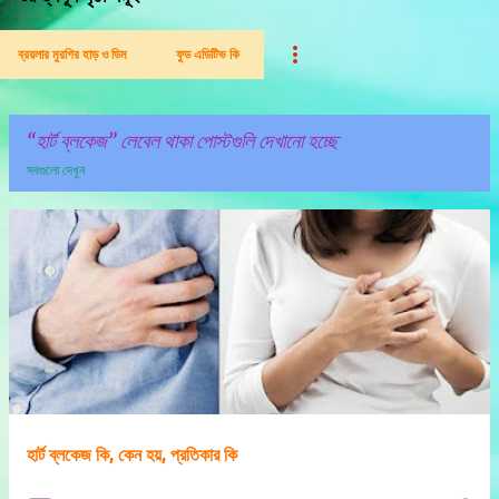
ব্রয়লার মুরগির হাড় ও ডিম
ফুড এডিটিভ কি
হার্ট ব্লকেজ
লেবেল থাকা পোস্টগুলি দেখানো হচ্ছে
সবগুলো দেখুন
পো
স্ট
গু
লি
হার্ট ব্লকেজ কি, কেন হয়, প্রতিকার কি