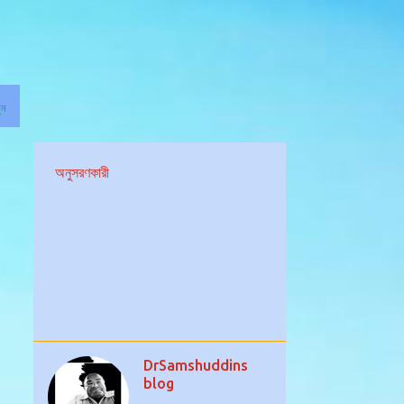
ুন
অনুসরণকারী
DrSamshuddins
blog