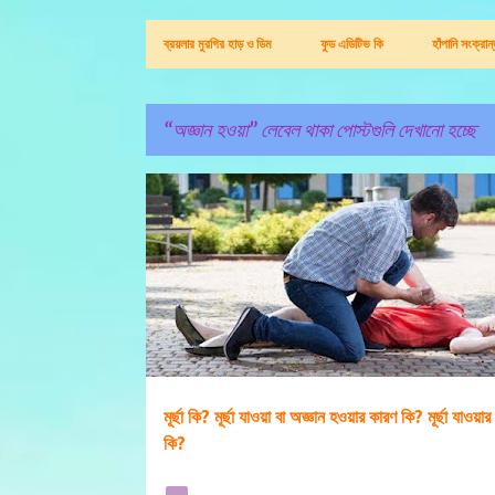
ব্রয়লার মুরগির হাড় ও ডিম
ফুড এডিটিভ কি
হাঁপানি সংক্রা
অজ্ঞান হওয়া
লেবেল থাকা পোস্টগুলি দেখানো হচ্ছে
পো
অজ্ঞান হওয়া
স্ট
গু
লি
মূর্ছা কি? মূর্ছা যাওয়া বা অজ্ঞান হওয়ার কারণ কি? মূর্ছা যাওয়া
কি?