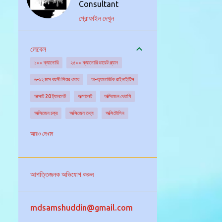
Consultant
প্রোফাইল দেখুন
লেবেল
১০০ ক্যালোরি
২৫০০ ক্যালোরি ডায়েট প্ল্যান
৬-১২ মাস বয়সী শিশুর খাবার
অ-অ্যালার্জিক রাইনাইটিস
অক্সাট 20 ট্যাবলেট
অক্সালেট
অক্সিজেন থেরাপি
অক্সিজেন চক্র
অক্সিজেন তথ্য
অক্সিটোসিন
অক্সিডেটিভ স্ট্রেস
অগ্ন্যাশয় গ্রন্থি
অঙ্কুরিত ছোলা
আরও দেখান
অঙ্গদান
অজানা উৎসের জ্বরের চিকিৎসা
অজানা কারনে জ্বর
অজ্ঞান পার্টি
অজ্ঞান হওয়া
আপত্তিজনক অভিযোগ করুন
অটিজম এর চিকিৎসা
অটিজমের বিভিন্ন ধরন
অটো ইমিউনিটি
অটোইমিউন আর্থ্রাইটিস
mdsamshuddin@gmail.com
অটোইমিউন রোগ নির্ণয়