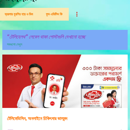
ব্রয়লার মুরগির হাড় ও ডিম
ফুড এডিটিভ কি
টেলিহেলথ
লেবেল থাকা পোস্টগুলি দেখানো হচ্ছে
সবগুলো দেখুন
পো
স্ট
গু
লি
টেলিমেডিসিন, অনলাইনে চিকিৎসার ভালমন্দ