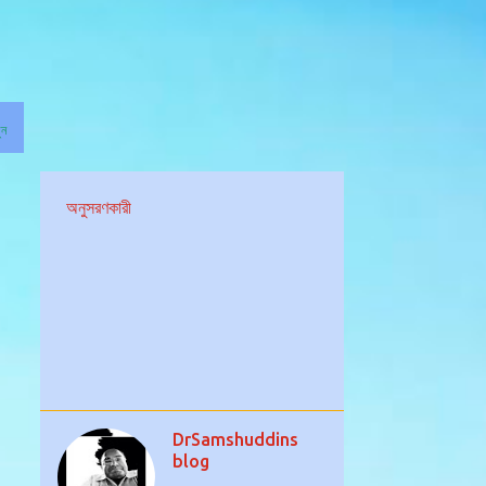
ুন
অনুসরণকারী
DrSamshuddins
blog