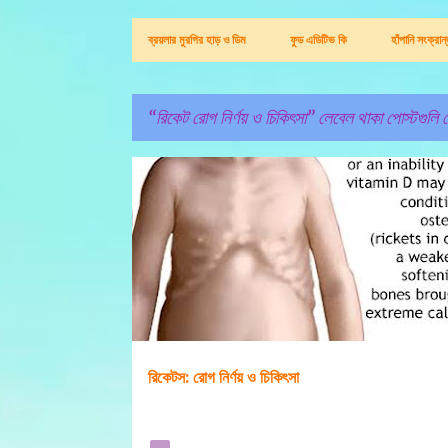
ব্রয়লার মুরগির হাড় ও ডিম
ফুড এডিটিভ কি
হাঁপানি সংক্রা
রিকেট রোগ নির্ণয় ও চিকিৎসা
লেবেল থাকা পোস্টগুলি দ
পো
রিকেট রোগ নির্ণয় ও চিকিৎসা
স্ট
গু
লি
রিকেটস: রোগ নির্ণয় ও চিকিৎসা