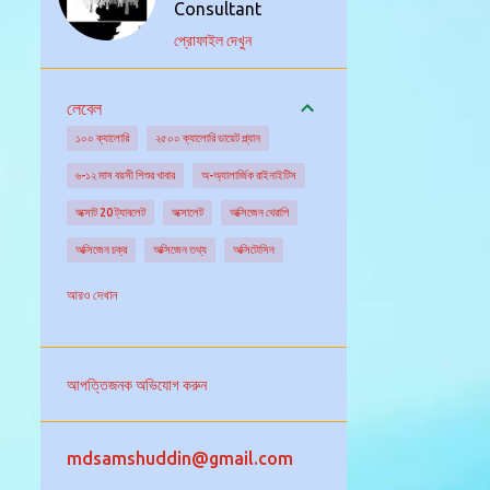
Consultant
প্রোফাইল দেখুন
লেবেল
১০০ ক্যালোরি
২৫০০ ক্যালোরি ডায়েট প্ল্যান
৬-১২ মাস বয়সী শিশুর খাবার
অ-অ্যালার্জিক রাইনাইটিস
অক্সাট 20 ট্যাবলেট
অক্সালেট
অক্সিজেন থেরাপি
অক্সিজেন চক্র
অক্সিজেন তথ্য
অক্সিটোসিন
অক্সিডেটিভ স্ট্রেস
অগ্ন্যাশয় গ্রন্থি
অঙ্কুরিত ছোলা
আরও দেখান
অঙ্গদান
অজানা উৎসের জ্বরের চিকিৎসা
অজানা কারনে জ্বর
অজ্ঞান পার্টি
অজ্ঞান হওয়া
আপত্তিজনক অভিযোগ করুন
অটিজম এর চিকিৎসা
অটিজমের বিভিন্ন ধরন
অটো ইমিউনিটি
অটোইমিউন আর্থ্রাইটিস
mdsamshuddin@gmail.com
অটোইমিউন রোগ নির্ণয়