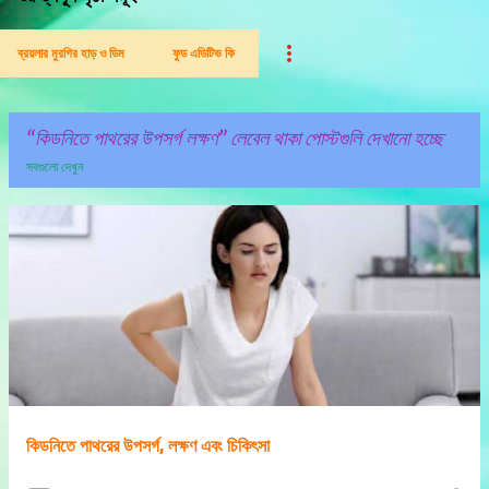
ব্রয়লার মুরগির হাড় ও ডিম
ফুড এডিটিভ কি
কিডনিতে পাথরের উপসর্গ লক্ষণ
লেবেল থাকা পোস্টগুলি দেখানো হচ্ছে
সবগুলো দেখুন
পো
স্ট
গু
লি
কিডনিতে পাথরের উপসর্গ, লক্ষণ এবং চিকিৎসা