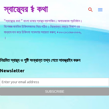
স্বাস্থ্যের ⚕️ কথা
সরাসরি প্রধান সামগ্রীতে চলে যান
"স্বাস্থ্যের কথা " বাংলা ভাষায় স্বাস্থ্য ম্যাগাজিন। অলাভজনক প্রতিষ্ঠান।
বিশেষজ্ঞ মানবিক চিকিৎসকদের নিয়ে গঠিত। নিম্নোক্ত নম্বরে বিকাশ এর
মাধ্যমে দান করে চিকিৎসা গবেষণায় সহায়তা করুন; +৮৮০১৮১৩৬৮০৮৮৬,
।
নিয়মিত স্বাস্থ্য ও পুষ্টি সংক্রান্ত তথ্য পেতে সাবস্ক্রাইব করুন
Newsletter