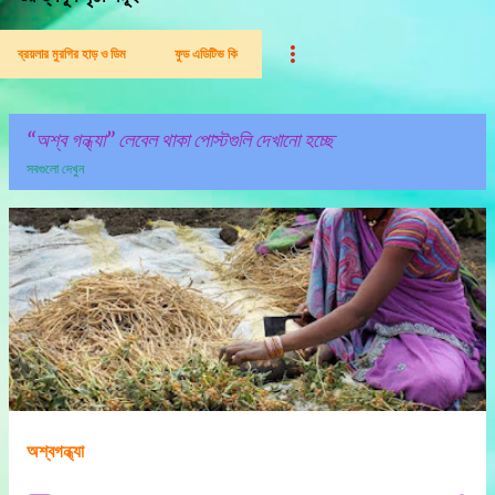
ব্রয়লার মুরগির হাড় ও ডিম
ফুড এডিটিভ কি
অশ্ব গন্ধ্যা
লেবেল থাকা পোস্টগুলি দেখানো হচ্ছে
সবগুলো দেখুন
পো
স্ট
গু
লি
অশ্বগন্ধ্যা