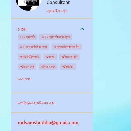
Consultant
প্রোফাইল দেখুন
লেবেল
১০০ ক্যালোরি
২৫০০ ক্যালোরি ডায়েট প্ল্যান
৬-১২ মাস বয়সী শিশুর খাবার
অ-অ্যালার্জিক রাইনাইটিস
অক্সাট 20 ট্যাবলেট
অক্সালেট
অক্সিজেন থেরাপি
অক্সিজেন চক্র
অক্সিজেন তথ্য
অক্সিটোসিন
অক্সিডেটিভ স্ট্রেস
অগ্ন্যাশয় গ্রন্থি
অঙ্কুরিত ছোলা
আরও দেখান
অঙ্গদান
অজানা উৎসের জ্বরের চিকিৎসা
অজানা কারনে জ্বর
অজ্ঞান পার্টি
অজ্ঞান হওয়া
আপত্তিজনক অভিযোগ করুন
অটিজম এর চিকিৎসা
অটিজমের বিভিন্ন ধরন
অটো ইমিউনিটি
অটোইমিউন আর্থ্রাইটিস
mdsamshuddin@gmail.com
অটোইমিউন রোগ নির্ণয়