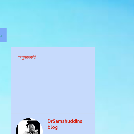
ুন
অনুসরণকারী
DrSamshuddins
blog