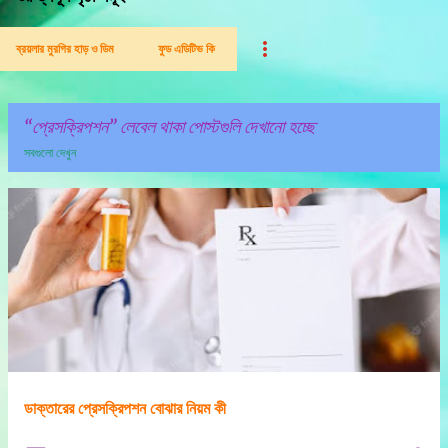
ব্রয়লার মুরগির হাড় ও ডিম
ফুড এডিটিভ কি
প্রেসক্রিপশন
লেবেল থাকা পোস্টগুলি দেখানো হচ্ছে
সবগুলো দেখুন
পো
স্ট
গু
লি
ডাক্তারের প্রেসক্রিপশন বোঝার নিয়ম কী