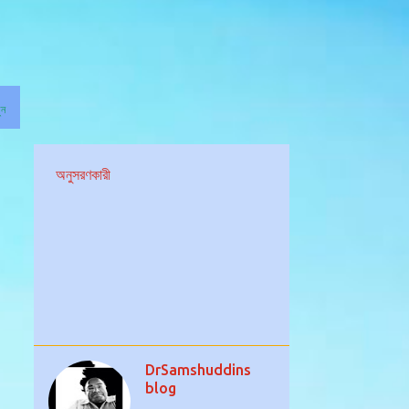
ুন
অনুসরণকারী
DrSamshuddins
blog