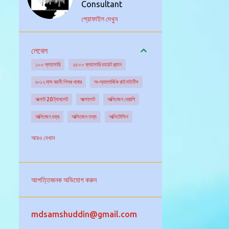
Consultant
প্রোফাইল দেখুন
লেবেল
১০০ ক্যালোরি
২৫০০ ক্যালোরি ডায়েট প্ল্যান
৬-১২ মাস বয়সী শিশুর খাবার
অ-অ্যালার্জিক রাইনাইটিস
অক্সাট 20 ট্যাবলেট
অক্সালেট
অক্সিজেন থেরাপি
অক্সিজেন চক্র
অক্সিজেন তথ্য
অক্সিটোসিন
অক্সিডেটিভ স্ট্রেস
অগ্ন্যাশয় গ্রন্থি
অঙ্কুরিত ছোলা
আরও দেখান
অঙ্গদান
অজানা উৎসের জ্বরের চিকিৎসা
অজানা কারনে জ্বর
অজ্ঞান পার্টি
অজ্ঞান হওয়া
আপত্তিজনক অভিযোগ করুন
অটিজম এর চিকিৎসা
অটিজমের বিভিন্ন ধরন
অটো ইমিউনিটি
অটোইমিউন আর্থ্রাইটিস
mdsamshuddin@gmail.com
অটোইমিউন রোগ নির্ণয়