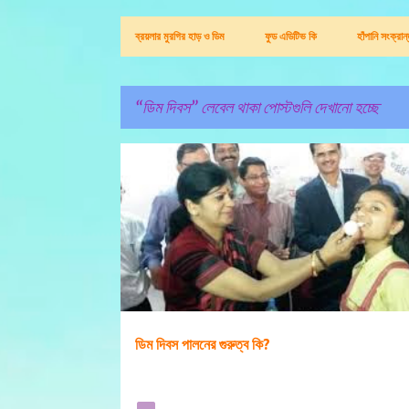
ব্রয়লার মুরগির হাড় ও ডিম
ফুড এডিটিভ কি
হাঁপানি সংক্রা
ডিম দিবস
লেবেল থাকা পোস্টগুলি দেখানো হচ্ছে
পো
ডিম দিবস
স্ট
গু
লি
ডিম দিবস পালনের গুরুত্ব কি?