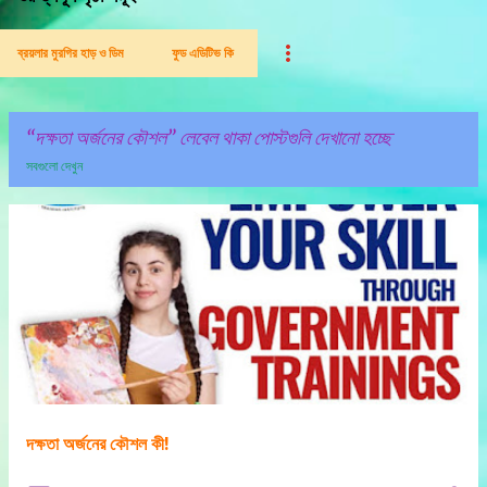
ব্রয়লার মুরগির হাড় ও ডিম
ফুড এডিটিভ কি
দক্ষতা অর্জনের কৌশল
লেবেল থাকা পোস্টগুলি দেখানো হচ্ছে
সবগুলো দেখুন
পো
স্ট
গু
লি
দক্ষতা অর্জনের কৌশল কী!