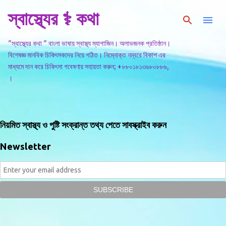
স্বাস্থ্যের ⚕️ কথা
সরাসরি প্রধান সামগ্রীতে চলে যান
"স্বাস্থ্যের কথা " বাংলা ভাষায় স্বাস্থ্য ম্যাগাজিন। অলাভজনক প্রতিষ্ঠান।
বিশেষজ্ঞ মানবিক চিকিৎসকদের নিয়ে গঠিত। নিম্নোক্ত নম্বরে বিকাশ এর
মাধ্যমে দান করে চিকিৎসা গবেষণায় সহায়তা করুন; +৮৮০১৮১৩৬৮০৮৮৬,
।
নিয়মিত স্বাস্থ্য ও পুষ্টি সংক্রান্ত তথ্য পেতে সাবস্ক্রাইব করুন
Newsletter