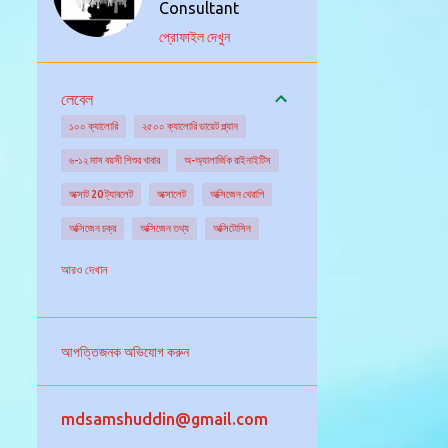
Consultant
প্রোফাইল দেখুন
লেবেল
১০০ ক্যালোরি
২৫০০ ক্যালোরি ডায়েট প্ল্যান
৬-১২ মাস বয়সী শিশুর খাবার
অ-অ্যালার্জিক রাইনাইটিস
অক্সাট 20 ট্যাবলেট
অক্সালেট
অক্সিজেন থেরাপি
অক্সিজেন চক্র
অক্সিজেন তথ্য
অক্সিটোসিন
অক্সিডেটিভ স্ট্রেস
অগ্ন্যাশয় গ্রন্থি
অঙ্কুরিত ছোলা
আরও দেখান
অঙ্গদান
অজানা উৎসের জ্বরের চিকিৎসা
অজানা কারনে জ্বর
অজ্ঞান পার্টি
অজ্ঞান হওয়া
আপত্তিজনক অভিযোগ করুন
অটিজম এর চিকিৎসা
অটিজমের বিভিন্ন ধরন
অটো ইমিউনিটি
অটোইমিউন আর্থ্রাইটিস
mdsamshuddin@gmail.com
অটোইমিউন রোগ নির্ণয়