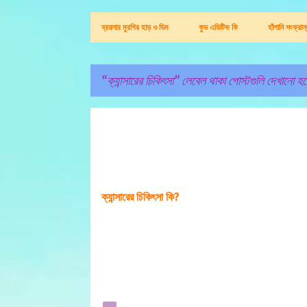
ব্রয়লার মুরগির হাড় ও ডিম
ফুড এডিটিভ কি
হাঁপানি সংক্রা
ক্যান্সারের চিকিৎসা
লেবেল থাকা পোস্টগুলি দেখানো হচ্
পো
ক্যান্সারের চিকিৎসা
স্ট
গু
লি
ক্যান্সারের চিকিৎসা কি?