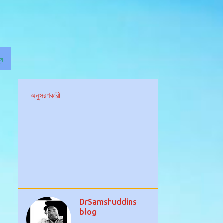
ুন
অনুসরণকারী
DrSamshuddins
blog