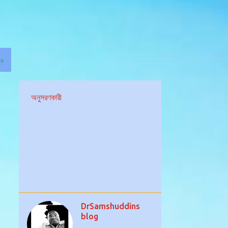
ুন
অনুসরণকারী
DrSamshuddins
blog