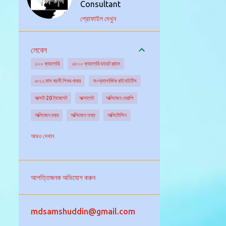
Consultant
প্রোফাইল দেখুন
লেবেল
১০০ ক্যালোরি
২৫০০ ক্যালোরি ডায়েট প্ল্যান
৬-১২ মাস বয়সী শিশুর খাবার
অ-অ্যালার্জিক রাইনাইটিস
অক্সাট 20 ট্যাবলেট
অক্সালেট
অক্সিজেন থেরাপি
অক্সিজেন চক্র
অক্সিজেন তথ্য
অক্সিটোসিন
অক্সিডেটিভ স্ট্রেস
অগ্ন্যাশয় গ্রন্থি
অঙ্কুরিত ছোলা
আরও দেখান
অঙ্গদান
অজানা উৎসের জ্বরের চিকিৎসা
অজানা কারনে জ্বর
অজ্ঞান পার্টি
অজ্ঞান হওয়া
আপত্তিজনক অভিযোগ করুন
অটিজম এর চিকিৎসা
অটিজমের বিভিন্ন ধরন
অটো ইমিউনিটি
অটোইমিউন আর্থ্রাইটিস
mdsamshuddin@gmail.com
অটোইমিউন রোগ নির্ণয়