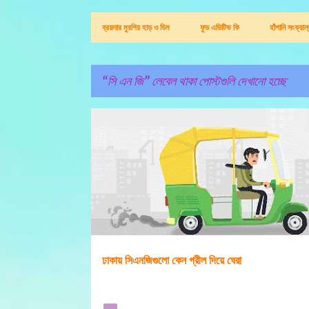
ব্রয়লার মুরগির হাড় ও ডিম
ফুড এডিটিভ কি
হাঁপানি সংক্রা
সি এন জি
লেবেল থাকা পোস্টগুলি দেখানো হচ্ছে
পো
সি এন জি
স্ট
গু
লি
ঢাকায় সিএনজিগুলো কেন গ্রীল দিয়ে ঘেরা