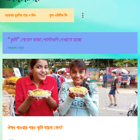
ব্রয়লার মুরগির হাড় ও ডিম
ফুড এডিটিভ কি
কৃমি
লেবেল থাকা পোস্টগুলি দেখানো হচ্ছে
সবগুলো দেখুন
পো
স্ট
গু
লি
ঔষধ খাওয়ার পরও কৃমি যায়না কেন?