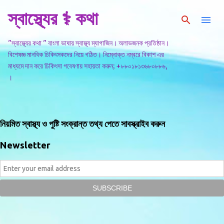
স্বাস্থ্যের ⚕️ কথা
সরাসরি প্রধান সামগ্রীতে চলে যান
"স্বাস্থ্যের কথা " বাংলা ভাষায় স্বাস্থ্য ম্যাগাজিন। অলাভজনক প্রতিষ্ঠান।
বিশেষজ্ঞ মানবিক চিকিৎসকদের নিয়ে গঠিত। নিম্নোক্ত নম্বরে বিকাশ এর
মাধ্যমে দান করে চিকিৎসা গবেষণায় সহায়তা করুন; +৮৮০১৮১৩৬৮০৮৮৬,
।
নিয়মিত স্বাস্থ্য ও পুষ্টি সংক্রান্ত তথ্য পেতে সাবস্ক্রাইব করুন
Newsletter