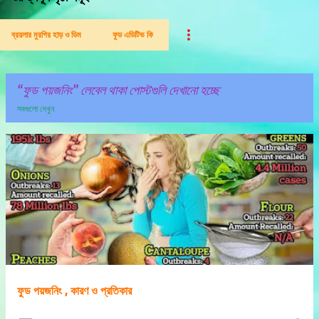
ব্রয়লার মুরগির হাড় ও ডিম
ফুড এডিটিভ কি
ফুড পয়জনিং
লেবেল থাকা পোস্টগুলি দেখানো হচ্ছে
সবগুলো দেখুন
পো
স্ট
গু
লি
ফুড পয়জনিং , কারণ ও প্রতিকার