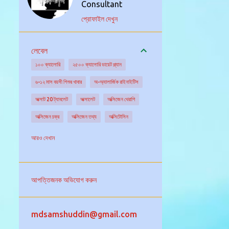
Consultant
প্রোফাইল দেখুন
লেবেল
১০০ ক্যালোরি
২৫০০ ক্যালোরি ডায়েট প্ল্যান
৬-১২ মাস বয়সী শিশুর খাবার
অ-অ্যালার্জিক রাইনাইটিস
অক্সাট 20 ট্যাবলেট
অক্সালেট
অক্সিজেন থেরাপি
অক্সিজেন চক্র
অক্সিজেন তথ্য
অক্সিটোসিন
অক্সিডেটিভ স্ট্রেস
অগ্ন্যাশয় গ্রন্থি
অঙ্কুরিত ছোলা
আরও দেখান
অঙ্গদান
অজানা উৎসের জ্বরের চিকিৎসা
অজানা কারনে জ্বর
অজ্ঞান পার্টি
অজ্ঞান হওয়া
আপত্তিজনক অভিযোগ করুন
অটিজম এর চিকিৎসা
অটিজমের বিভিন্ন ধরন
অটো ইমিউনিটি
অটোইমিউন আর্থ্রাইটিস
mdsamshuddin@gmail.com
অটোইমিউন রোগ নির্ণয়