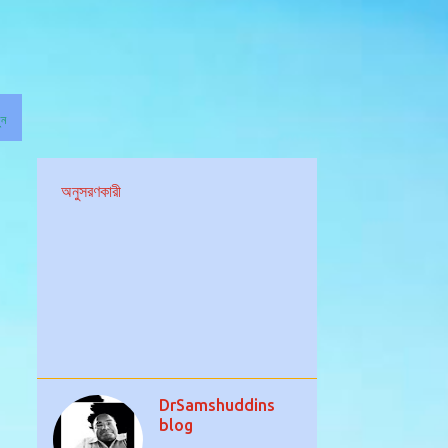
ুন
অনুসরণকারী
DrSamshuddins
blog