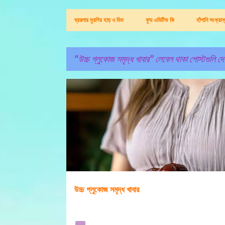
ব্রয়লার মুরগির হাড় ও ডিম
ফুড এডিটিভ কি
হাঁপানি সংক্রা
উচ্চ গ্লুকোজ সমৃদ্ধ খাবার
লেবেল থাকা পোস্টগুলি দে
পো
উচ্চ গ্লুকোজ সমৃদ্ধ খাবার
স্ট
গু
লি
উচ্চ গ্লুকোজ সমৃদ্ধ খাবার