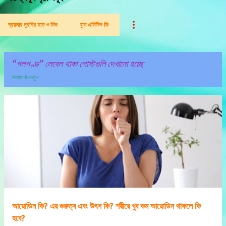
ব্রয়লার মুরগির হাড় ও ডিম
ফুড এডিটিভ কি
গলগণ্ড
লেবেল থাকা পোস্টগুলি দেখানো হচ্ছে
সবগুলো দেখুন
পো
স্ট
গু
লি
আয়োডিন কি? এর গুরুত্ব এবং উৎস কি? শরীরে খুব কম আয়োডিন থাকলে কি
হবে?