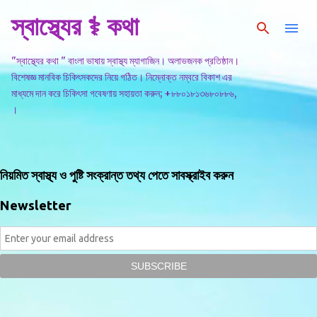
স্বাস্থ্যের ⚕️ কথা
সরাসরি প্রধান সামগ্রীতে চলে যান
"স্বাস্থ্যের কথা " বাংলা ভাষায় স্বাস্থ্য ম্যাগাজিন। অলাভজনক প্রতিষ্ঠান।
বিশেষজ্ঞ মানবিক চিকিৎসকদের নিয়ে গঠিত। নিম্নোক্ত নম্বরে বিকাশ এর
মাধ্যমে দান করে চিকিৎসা গবেষণায় সহায়তা করুন; +৮৮০১৮১৩৬৮০৮৮৬,
।
নিয়মিত স্বাস্থ্য ও পুষ্টি সংক্রান্ত তথ্য পেতে সাবস্ক্রাইব করুন
Newsletter