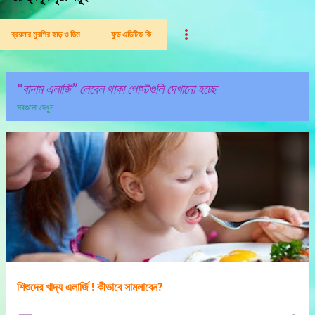
ব্রয়লার মুরগির হাড় ও ডিম
ফুড এডিটিভ কি
বাদাম এলার্জি
লেবেল থাকা পোস্টগুলি দেখানো হচ্ছে
সবগুলো দেখুন
পো
স্ট
গু
লি
শিশুদের খাদ্য এলার্জি ! কীভাবে সামলাবেন?