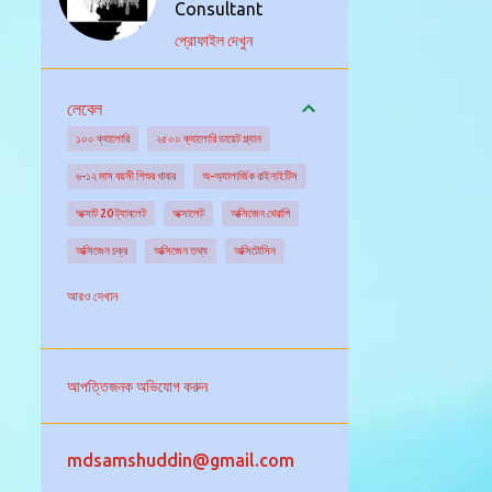
Consultant
প্রোফাইল দেখুন
লেবেল
১০০ ক্যালোরি
২৫০০ ক্যালোরি ডায়েট প্ল্যান
৬-১২ মাস বয়সী শিশুর খাবার
অ-অ্যালার্জিক রাইনাইটিস
অক্সাট 20 ট্যাবলেট
অক্সালেট
অক্সিজেন থেরাপি
অক্সিজেন চক্র
অক্সিজেন তথ্য
অক্সিটোসিন
অক্সিডেটিভ স্ট্রেস
অগ্ন্যাশয় গ্রন্থি
অঙ্কুরিত ছোলা
আরও দেখান
অঙ্গদান
অজানা উৎসের জ্বরের চিকিৎসা
অজানা কারনে জ্বর
অজ্ঞান পার্টি
অজ্ঞান হওয়া
আপত্তিজনক অভিযোগ করুন
অটিজম এর চিকিৎসা
অটিজমের বিভিন্ন ধরন
অটো ইমিউনিটি
অটোইমিউন আর্থ্রাইটিস
mdsamshuddin@gmail.com
অটোইমিউন রোগ নির্ণয়