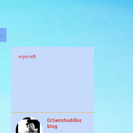
ুন
অনুসরণকারী
DrSamshuddins
blog