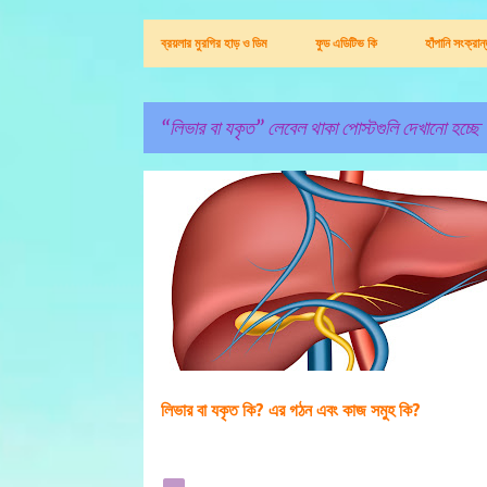
ব্রয়লার মুরগির হাড় ও ডিম
ফুড এডিটিভ কি
হাঁপানি সংক্রা
লিভার বা যকৃত
লেবেল থাকা পোস্টগুলি দেখানো হচ্ছে
পো
লিভার বা যকৃত
স্ট
গু
লি
লিভার বা যকৃত কি? এর গঠন এবং কাজ সমুহ কি?