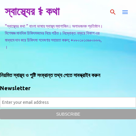
স্বাস্থ্যের ⚕️ কথা
সরাসরি প্রধান সামগ্রীতে চলে যান
"স্বাস্থ্যের কথা " বাংলা ভাষায় স্বাস্থ্য ম্যাগাজিন। অলাভজনক প্রতিষ্ঠান।
বিশেষজ্ঞ মানবিক চিকিৎসকদের নিয়ে গঠিত। নিম্নোক্ত নম্বরে বিকাশ এর
মাধ্যমে দান করে চিকিৎসা গবেষণায় সহায়তা করুন; +৮৮০১৮১৩৬৮০৮৮৬,
।
নিয়মিত স্বাস্থ্য ও পুষ্টি সংক্রান্ত তথ্য পেতে সাবস্ক্রাইব করুন
Newsletter