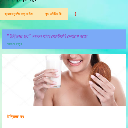
ব্রয়লার মুরগির হাড় ও ডিম
ফুড এডিটিভ কি
উদ্ভিজ্জ দুধ
লেবেল থাকা পোস্টগুলি দেখানো হচ্ছে
সবগুলো দেখুন
পো
স্ট
গু
লি
উদ্ভিজ্জ দুধ