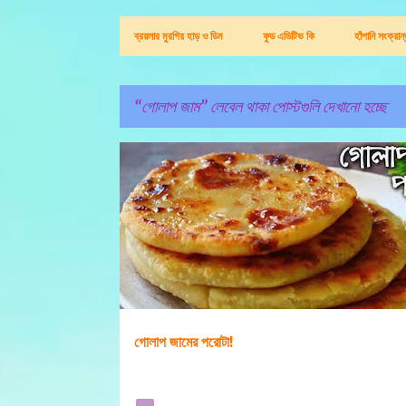
ব্রয়লার মুরগির হাড় ও ডিম
ফুড এডিটিভ কি
হাঁপানি সংক্রা
গোলাপ জাম
লেবেল থাকা পোস্টগুলি দেখানো হচ্ছে
পো
খাদ্য ও পুষ্টি
গোলাপ জাম
স্ট
গু
লি
গোলাপ জামের পরোটা!