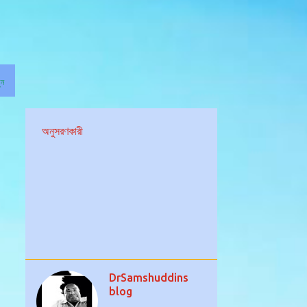
ুন
অনুসরণকারী
DrSamshuddins
blog