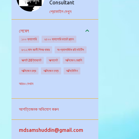
Consultant
প্রোফাইল দেখুন
লেবেল
১০০ ক্যালোরি
২৫০০ ক্যালোরি ডায়েট প্ল্যান
৬-১২ মাস বয়সী শিশুর খাবার
অ-অ্যালার্জিক রাইনাইটিস
অক্সাট 20 ট্যাবলেট
অক্সালেট
অক্সিজেন থেরাপি
অক্সিজেন চক্র
অক্সিজেন তথ্য
অক্সিটোসিন
অক্সিডেটিভ স্ট্রেস
অগ্ন্যাশয় গ্রন্থি
অঙ্কুরিত ছোলা
আরও দেখান
অঙ্গদান
অজানা উৎসের জ্বরের চিকিৎসা
অজানা কারনে জ্বর
অজ্ঞান পার্টি
অজ্ঞান হওয়া
আপত্তিজনক অভিযোগ করুন
অটিজম এর চিকিৎসা
অটিজমের বিভিন্ন ধরন
অটো ইমিউনিটি
অটোইমিউন আর্থ্রাইটিস
mdsamshuddin@gmail.com
অটোইমিউন রোগ নির্ণয়