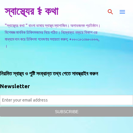
স্বাস্থ্যের ⚕️ কথা
সরাসরি প্রধান সামগ্রীতে চলে যান
"স্বাস্থ্যের কথা " বাংলা ভাষায় স্বাস্থ্য ম্যাগাজিন। অলাভজনক প্রতিষ্ঠান।
বিশেষজ্ঞ মানবিক চিকিৎসকদের নিয়ে গঠিত। নিম্নোক্ত নম্বরে বিকাশ এর
মাধ্যমে দান করে চিকিৎসা গবেষণায় সহায়তা করুন; +৮৮০১৮১৩৬৮০৮৮৬,
।
নিয়মিত স্বাস্থ্য ও পুষ্টি সংক্রান্ত তথ্য পেতে সাবস্ক্রাইব করুন
Newsletter