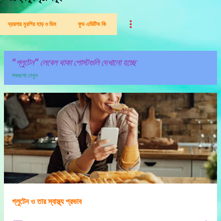
ব্রয়লার মুরগির হাড় ও ডিম
ফুড এডিটিভ কি
গ্লুটেন
লেবেল থাকা পোস্টগুলি দেখানো হচ্ছে
সবগুলো দেখুন
পো
স্ট
গু
লি
গ্লুটেন ও তার স্বাস্থ্য প্রভাব