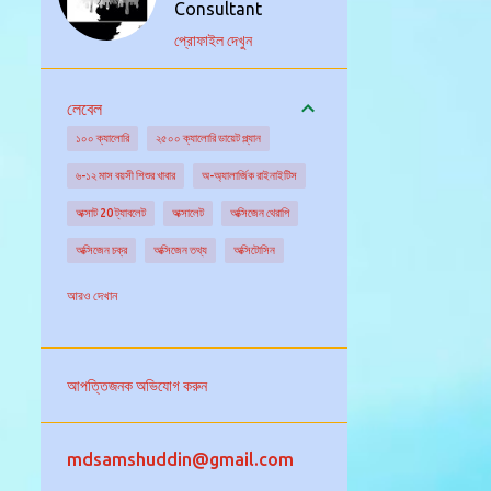
Consultant
প্রোফাইল দেখুন
লেবেল
১০০ ক্যালোরি
২৫০০ ক্যালোরি ডায়েট প্ল্যান
৬-১২ মাস বয়সী শিশুর খাবার
অ-অ্যালার্জিক রাইনাইটিস
অক্সাট 20 ট্যাবলেট
অক্সালেট
অক্সিজেন থেরাপি
অক্সিজেন চক্র
অক্সিজেন তথ্য
অক্সিটোসিন
অক্সিডেটিভ স্ট্রেস
অগ্ন্যাশয় গ্রন্থি
অঙ্কুরিত ছোলা
আরও দেখান
অঙ্গদান
অজানা উৎসের জ্বরের চিকিৎসা
অজানা কারনে জ্বর
অজ্ঞান পার্টি
অজ্ঞান হওয়া
আপত্তিজনক অভিযোগ করুন
অটিজম এর চিকিৎসা
অটিজমের বিভিন্ন ধরন
অটো ইমিউনিটি
অটোইমিউন আর্থ্রাইটিস
mdsamshuddin@gmail.com
অটোইমিউন রোগ নির্ণয়