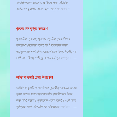
সামাজিকভাবে খাওয়া এবং বিয়ের পরে শারীরিক
উচিত, বিশেষ করে যদি আপনার বয়স ৫০ বা তার বেশি
পার্শ্বপ্রতিক্রিয়া অনুভব করেন, যদিও এটি সাধারণত
আঁচিলের চিকিৎসা
আঁশ বা তন্তু
আখের চিনি
কার্যকলাপ হ্রাসের কারণে হতে পারে! গবেষণায় দেখা
হয়। কেন আমি উচ্চতা হারাচ্ছি? আপনার বয়স হিসাবে
অস্থায়ী। ২০১৯ সালে, ২৩.৭ শতাংশ মহিলা যারা
গেছে যে বিবাহের সাথে অতিরিক্ত ওজন বা স্থূলতার
এটি প্রায় এক ইঞ্চি সঙ্কুচিত হওয...
বর্তমানে গর্ভনিরোধক হিসেবে এটি ব্যবহার করছেন -
আঙুলের ছাপ ও ডি এন এ
আঙ্গুলের ছাপ
ঝুঁকি বৃদ্ধির মধ্যে একটি যোগসূত্র রয়েছে, বিশেষ করে
অর্থাৎ ২২ কোটি মহিলা - মহিলা বন্ধ্যাকরণের
আচারের ছত্রাক
আটা ময়দা রুটি
আত্মরক্ষা
পুরুষদের ক্ষেত্রে, এবং বয়স বৃদ্ধির সাথে সাথে উভয়
পুরুষের লিঙ্গ বৃদ্ধির সময়রেখা
(লাইগেশন) উপর নির্ভর করে৷ অন্য তিনটি পদ্ধতির
লিঙ্গের ক্ষেত্রে। গবেষণায় দেখা গেছে যে জীবনযাত্রার
আদর্শ ওজন
আদৰ্শ উচ্চতা
আন্তর্জাতিক
বিশ্বব্যাপী ১০০ কোটিরও বেশি ব্যবহারকারী রয়েছে,
পুরুষ লিঙ্গ, পুরুষাঙ্গ, পুরুষের বড় লিঙ্গ পুরুষ লিঙ্গের
পরিবর্তন, সামাজিকভাবে খাওয়া, কম শারীরিক
পুরুষ কনডম (১৯ কোটি ), IUD (১৬ কোটি) এবং
আম চেনা
আম পাতার খাদ্যগুন
আমবাত
সময়রেখা মেয়েদের ভাবনা কি ? বালকদের জন্য
কার্যকলাপ এবং ক্যালোরি গ্রহণের মতো কারণগুলির
পিল (১৫.১ কোটি কোটি)। উত্তর আমেরিকাতে
নয়,পুরুষদের সম্পর্কে এলোমেলোভাবে কিন্তু নির্দিষ্ট, বড়
আমরা এতো অসুস্থ হই কেন? রোগ কী
কারণে বিবাহের ফলে ওজন বৃদ্ধি পেতে পারে।
এখনও ৭৪.৮% যে কোনও মহাদেশের তুলনায় সর্বাধিক
বেশী নয় , কিন্তু বেশী সুন্দর যেন হয়! পুরুষাঙ্গ পুরুষ
পুরুষদের ক্ষেত্রে ঝুঁকি বেশি হতে পারে, একটি গবেষণায়
গর্ভনিরোধক প্রচলন রয়েছে। দক্ষিণ আমেরিকা
আমরা কেন ভুলে যাই
আমার আমি
আমাশয়
প্রজনন ব্যবস্থার মধ্যে রয়েছে বাহ্যিক যৌনাঙ্গ (লিঙ্গ,
দেখা গেছে যে অবিবাহিত পুরুষদের তুলনায় স্থূলতার
৭৪.৬% নিয়ে দ্বিতীয় স্থানে অনু...
অণ্ডকোষ এবং টেস্টিস) এবং অভ্যন্তরীণ অংশ,
আমাশয় চিকিৎসা
আমিষ
আমিষ জাতীয় খাবার
ঝুঁকি প্রায় তিনগুণ বৃদ্ধি পায়, যেখানে বিবাহিত
প্রোস্টেট গ্রন্থি, ভাস ডিফারেন্স এবং মূত্রনালী।
ভার্জিন বা কুমারী চেনার উপায় কি!
মহিলাদের ক্ষেত্রে স্থূলতার ঝুঁকি একই রকম বৃদ্ধি
আমিষের ঘাটতির লক্ষনগুলো
আয়রন
আপনার উর্বরতা এবং যৌন বৈশিষ্ট্য আপনার প্রজনন
পায়নি। বিবাহ ও ওজন! বিয়ের পরে ওজন বৃদ্ধিকে
ভার্জিন বা কুমারী চেনার উপায়! কুমারীত্ব এখনও অনেক
আয়রন ট্যাবলেট
আয়োডিন
আয়োনায়জিং বিকিরণ
সিস্টেমের স্বাভাবিক কার্যকারিতা, সেইসাথে মস্তিষ্ক
কখনও কখনও "সুখী ওজন" বলা হয়। কিছু স্বাস্থ্য
পুরুষ আছেন যারা সম্ভাব্য সঙ্গীর কুমারীত্বের উপর
থেকে নিঃসৃত হরমোনের উপর নির্ভর করে। লিঙ্গ একটি
বিশেষজ্ঞ পরামর্শ দেন যে এটি ঘটে যখন দুজন মানুষ
আরবিকৃত বাংলা
আর্থারাইটিস
উচ্চ আশা করেন। কুমারীত্ব একটি ধারণা। এটি অন্য
নলাকার অঙ্গ যা তিনটি অংশ নিয়ে গঠিত: মূল, খাদ এবং
সন্তুষ্ট এবং খুশি হয়। ইউরোপে একটা মজার কথা
আর্থ্রাইটিস বা বাতের চিকিৎসা
ব্যক্তির সাথে যৌন মিলনের অভিজ্ঞতার অভাবকে
গ্লানস। লিঙ্গের মূল দেহের অভ্যন্তরীণভাগে
আছে, "বিয়ের পর নারীদের ওজন বাড়ে, ডিভোর্সের পর
বোঝায়। বিশ্বের কোন সংস্কৃতিই তাদের কুমারীত্ব
অবস্থিত এবং পেলভিক হাড়ের সাথে সংযুক্ত। লিঙ্গের
আর্থ্রোগ্রিপোসিস মাল্টিপ্লেক্স কনজেনিটা
আর্সডিওল
পুরুষদের!"এই কৌতুকটি ছাড়াই বলছি,...