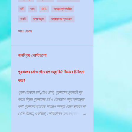
অবিরাম গ্লুকোজ মনিটরিং সিস্টেম
চর্বি
ভাত
IBS
অন্ত্রের ব্যাকটেরিয়া
অমিক্র্ন করোনা ভ্যারিয়েন্ট ভাইরাস সংক্রমন
অরাল থ্রাশ
অরুচি
অশ্ব গন্ধ্যা
অস্বাস্থ্যকর প্রাতঃরাশ
অরুচি
অর্কাইটিস বা অন্ডকোষের প্রদাহ
অর্থোপেডিক
আমিষ
আয়োডিন
ইটিং ডিসঅর্ডার
আরও দেখান
অলস জীবন
অশ্ব গন্ধ্যা
অষ্টিওপরোসিস
উদ্ভিজ্জ প্রোটিন
উমামি স্বাদ
এপেটাইজার
অসম্পৃক্ত চর্বি
অসুস্থতা
অস্টিওআর্থারাইটিস
ওজন বৃদ্ধি
ওমেগা ৩
ওয়াগিয়ু বিফ
অস্টিওআর্থারাইটিসের চিকিৎসা
জনপ্রিয় পোস্টগুলো
কচু ও পুষ্টিগুণ
কদবেল
কফির রেসিপি
অস্টিওআর্থ্রাইটিস এবং রিউমাটয়েড আর্থ্রাইটিসের পার্থক্য
কম আঁশ ও কম চর্বি যুক্ত খাবার
কাঁচা ডিম ও দুধ
পুরুষাঙ্গের চর্ম ও যৌনরোগ সমূহ কি? কিভাবে চিকিৎসা
অস্টিওপরোসিস বা হাড় ক্ষয় রোগ নির্ণয় ও চিকিৎসা
কি খেলে বা করলে বুদ্ধি বাড়ে
করে?
অস্টিওপেনিয়া
অস্টিওব্লাস্ট
অস্টিওমাইলাইটিস
কিভাবে প্রতিটি দেশের খাবার ভিন্ন হয়!
পুরুষ যৌনাঙ্গে চর্ম ,যৌণ রোগ, পুরুষাঙ্গের চুলকানি দূর
অস্টিওমেলাসিয়া
অস্থি এবং তরুনস্থি
করার ক্রিম পুরুষাঙ্গের চর্ম ও যৌনরোগ সমুহ স্বাস্থ্যের
কীভাবে আরো লম্বা হওয়া যায়
অস্থি মজ্জা রোগ নির্ণয় এবং চিকিৎসা
অস্থি মজ্জার রোগ
কথা পুরুষদের ত্বকের সাধারণ সমস্যা যেমন স্ক্যবিস বা
কেন ভারতীয় শিশুরা ইউরোপে লম্বা হয়
খোস পাঁচড়া, একজিমা, সোরিয়াসিস এবং ছত্রাকের
অস্থি সন্ধি
অস্থিমজ্জা
অস্থিমজ্জা পরীক্ষা
কোন ডিমে ক্যালোরি বেশি
কোলেস্টেরল
খাদ্য কী
সংক্রমণ (অ্যাথলিটস ফুট, খুশকি) দেখা দেয়, যা
অস্থির পা সিনড্রম কি
অস্থিসন্ধি বা জয়েন্ট এর প্রকারভেদ
প্রায়শই ঘাম এবং কার্যকলাপের সাথে সম্পর্কিত। সঠিক
খাদ্য সংমিশ্রণ
গ্যাস কমায় যেসব খাবার
গড় উচ্চতা