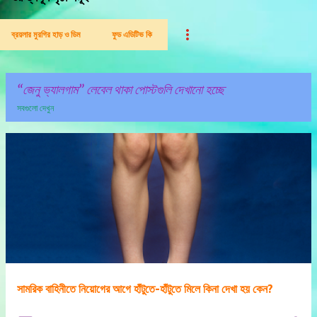
ব্রয়লার মুরগির হাড় ও ডিম
ফুড এডিটিভ কি
জেনু ভ্যালগাম
লেবেল থাকা পোস্টগুলি দেখানো হচ্ছে
সবগুলো দেখুন
পো
স্ট
গু
লি
সামরিক বাহিনীতে নিয়োগের আগে হাঁটুতে-হাঁটুতে মিলে কিনা দেখা হয় কেন?