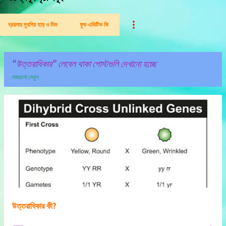
ব্রয়লার মুরগির হাড় ও ডিম
ফুড এডিটিভ কি
উত্তরাধিকার
লেবেল থাকা পোস্টগুলি দেখানো হচ্ছে
সবগুলো দেখুন
পো
স্ট
গু
লি
উত্তরাধিকার কী?