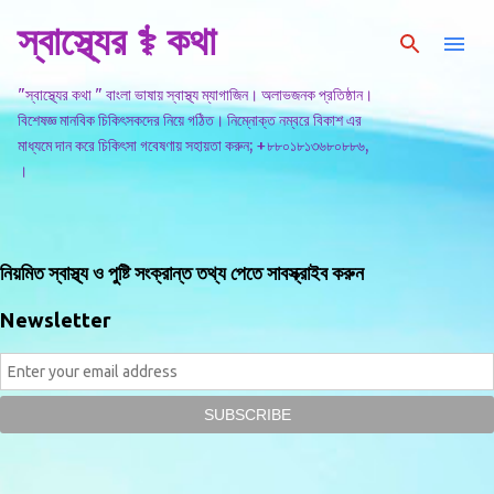
স্বাস্থ্যের ⚕️ কথা
সরাসরি প্রধান সামগ্রীতে চলে যান
"স্বাস্থ্যের কথা " বাংলা ভাষায় স্বাস্থ্য ম্যাগাজিন। অলাভজনক প্রতিষ্ঠান।
বিশেষজ্ঞ মানবিক চিকিৎসকদের নিয়ে গঠিত। নিম্নোক্ত নম্বরে বিকাশ এর
মাধ্যমে দান করে চিকিৎসা গবেষণায় সহায়তা করুন; +৮৮০১৮১৩৬৮০৮৮৬,
।
নিয়মিত স্বাস্থ্য ও পুষ্টি সংক্রান্ত তথ্য পেতে সাবস্ক্রাইব করুন
Newsletter