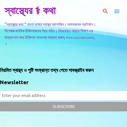
স্বাস্থ্যের ⚕️ কথা
সরাসরি প্রধান সামগ্রীতে চলে যান
"স্বাস্থ্যের কথা " বাংলা ভাষায় স্বাস্থ্য ম্যাগাজিন। অলাভজনক প্রতিষ্ঠান।
বিশেষজ্ঞ মানবিক চিকিৎসকদের নিয়ে গঠিত। নিম্নোক্ত নম্বরে বিকাশ এর
মাধ্যমে দান করে চিকিৎসা গবেষণায় সহায়তা করুন; +৮৮০১৮১৩৬৮০৮৮৬,
।
নিয়মিত স্বাস্থ্য ও পুষ্টি সংক্রান্ত তথ্য পেতে সাবস্ক্রাইব করুন
Newsletter