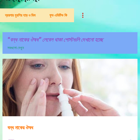
ব্রয়লার মুরগির হাড় ও ডিম
ফুড এডিটিভ কি
বন্ধ নাকের ঔষধ
লেবেল থাকা পোস্টগুলি দেখানো হচ্ছে
সবগুলো দেখুন
পো
স্ট
গু
লি
বন্ধ নাকের ঔষধ