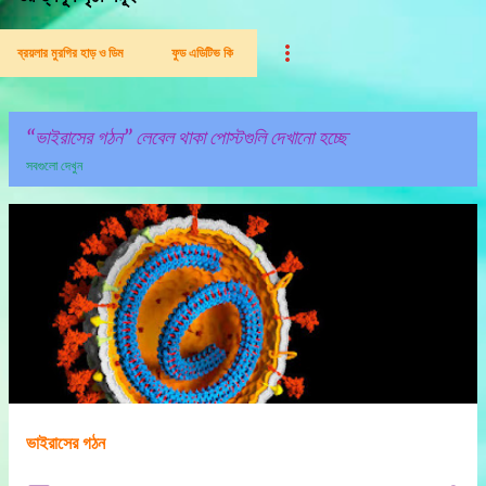
ব্রয়লার মুরগির হাড় ও ডিম
ফুড এডিটিভ কি
ভাইরাসের গঠন
লেবেল থাকা পোস্টগুলি দেখানো হচ্ছে
সবগুলো দেখুন
পো
স্ট
গু
লি
ভাইরাসের গঠন