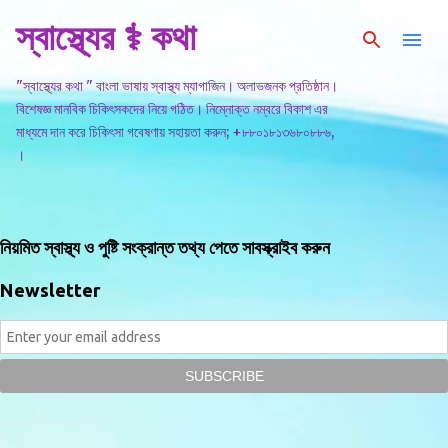
স্বাস্থ্যের ⚕️ কথা
সরাসরি প্রধান সামগ্রীতে চলে যান
"স্বাস্থ্যের কথা " বাংলা ভাষায় স্বাস্থ্য ম্যাগাজিন। অলাভজনক প্রতিষ্ঠান।
বিশেষজ্ঞ মানবিক চিকিৎসকদের নিয়ে গঠিত। নিম্নোক্ত নম্বরে বিকাশ এর
মাধ্যমে দান করে চিকিৎসা গবেষণায় সহায়তা করুন; +৮৮০১৮১৩৬৮০৮৮৬,
।
নিয়মিত স্বাস্থ্য ও পুষ্টি সংক্রান্ত তথ্য পেতে সাবস্ক্রাইব করুন
Newsletter